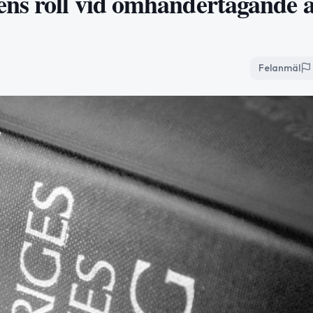
ens roll vid omhändertagande 
Felanmäl