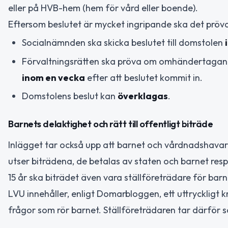
eller på HVB-hem (hem för vård eller boende).
Eftersom beslutet är mycket ingripande ska det pröva
Socialnämnden ska skicka beslutet till domstolen
Förvaltningsrätten ska pröva om omhändertagande
inom en vecka
efter att beslutet kommit in.
Domstolens beslut kan
överklagas
.
Barnets delaktighet och rätt till offentligt biträde
Inlägget tar också upp att barnet och vårdnadshavarna 
utser biträdena, de betalas av staten och barnet re
15 år ska biträdet även vara ställföreträdare för barn
LVU innehåller, enligt Domarbloggen, ett uttryckligt k
frågor som rör barnet. Ställföreträdaren tar därför