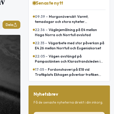
av
Senaste nytt
09:39
–
Morgonöversikt: Varmt,
temadagar och stora nyheter
Dela
internationellt
22:36
–
Väglinjemålning på E4 mellan
Haga Norra och Norrtull avslutad
22:35
–
Vägarbete med stor påverkan på
E4.26 mellan Norrtull och Eugeniakorset
22:05
–
Vägen avstängd på
Pampaslänken och Klarastrandsleden i
Stockholm
17:05
–
Fordonshaveri på E18 vid
Trafikplats Ekhagen påverkar trafiken
mot Norrtälje
Nyhetsbrev
Få de senaste nyheterna direkt i din inkorg.