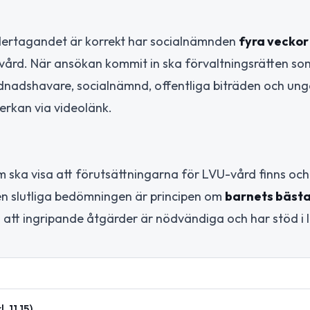
rtagandet är korrekt har socialnämnden
fyra veckor
vård. När ansökan kommit in ska förvaltningsrätten so
rdnadshavare, socialnämnd, offentliga biträden och u
verkan via videolänk.
ska visa att förutsättningarna för LVU-vård finns och
den slutliga bedömningen är principen om
barnets bäst
 att ingripande åtgärder är nödvändiga och har stöd i 
 11.15)