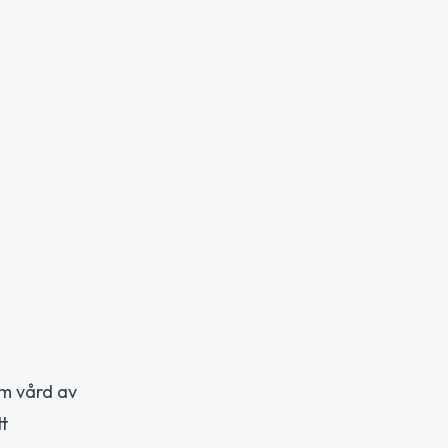
m vård av
tt