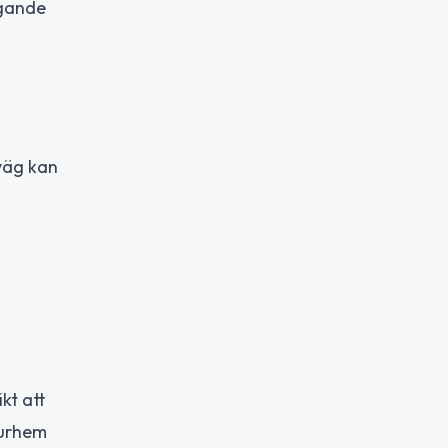
agande
väg kan
kt att
ourhem