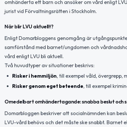
omhänderta ett barn och ansöker om vård enligt LVU
jurist vid Förvaltningsrätten i Stockholm.
När blir LVU aktuellt?
Enligt Domarbloggens genomgång är utgångspunkten att
samförstånd med barnet/ungdomen och vårdnadshavar
vård enligt LVU bli aktuell.
Två huvudtyper av situationer beskrivs:
Risker i hemmiljön
, till exempel våld, övergrepp, 
Risker genom eget beteende
, till exempel krimin
Omedelbart omhändertagande: snabba beslut och s
Domarbloggen beskriver att socialnämnden kan bes
LVU-vård behövs och det måste ske snabbt. Barnet ell