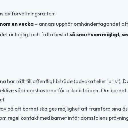
s av förvaltningsrätten:
inom en vecka
– annars upphör omhändertagandet att 
t är lagligt och fatta beslut
så snart som möjligt, s
har rätt till offentligt biträde (advokat eller jurist). 
spektive vårdnadshavarna får olika biträden. Om barnet
et.
rav på att barnet ska ges möjlighet att framföra sina åsi
 som regel kontakt med barnet inför domstolens prövnin