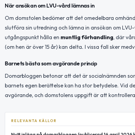
När ansökan om LVU-vård lämnas in
Om domstolen bedömer att det omedelbara omhände
slutföra sin utredning och lämna in ansökan om LVU-
utgångspunkt hålla en
muntlig förhandling
, där vå
(om hen är över 15 år) kan delta. I vissa fall sker med
Barnets bästa som avgörande princip
Domarbloggen betonar att det är socialnämnden som 
barnets egen berättelse kan ha stor betydelse. Vid 
avgörande, och domstolens uppgift är att kontrollera
RELEVANTA KÄLLOR
Nytt inlägg på domarbloggen (publicerad 14 april 2026 kl.