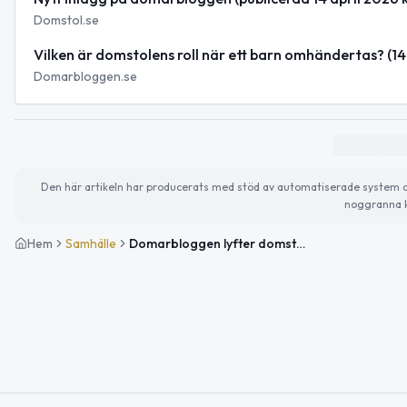
Domstol.se
Vilken är domstolens roll när ett barn omhändertas? (14
Domarbloggen.se
Den här artikeln har producerats med stöd av automatiserade system och 
noggranna k
Hem
Samhälle
Domarbloggen lyfter domstolens roll vid omhändertagande av barn enligt LVU