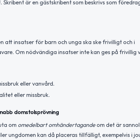
. Skribent är en gästskribent som beskrivs som föredr
 insatser för barn och unga ska ske frivilligt och i
e. Om nödvändiga insatser inte kan ges på frivillig 
missbruk eller vanvård.
alitet eller missbruk.
nabb domstolsprövning
luta om
omedelbart omhändertagande
om det är sannoli
er ungdomen kan då placeras tillfälligt, exempelvis i j