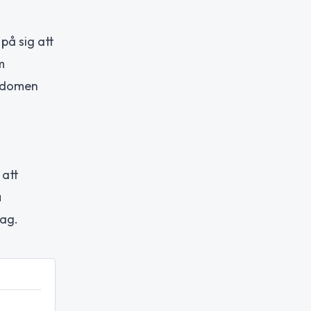
på sig att
m
ngdomen
 att
a
lag.