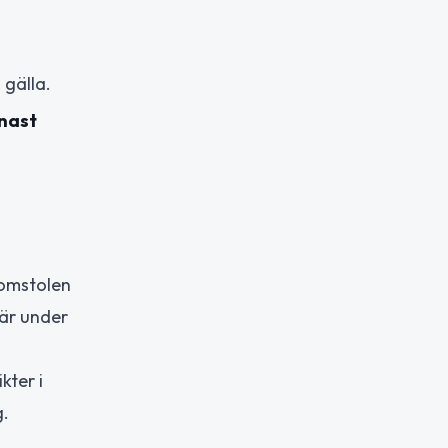
gälla.
enast
Domstolen
 är under
kter i
g.