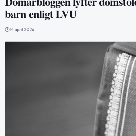
Domarbloggen lyfter domstol
barn enligt LVU
14 april 2026