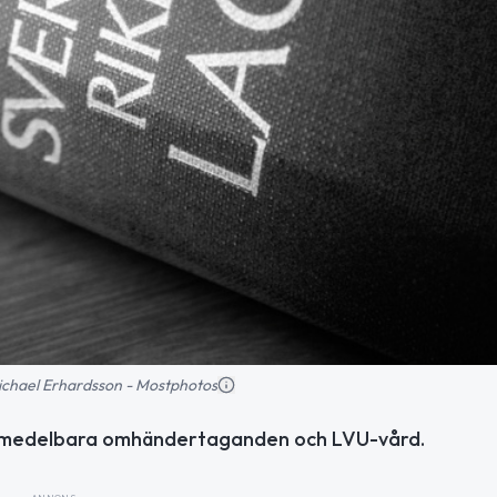
 Michael Erhardsson - Mostphotos
omedelbara omhändertaganden och LVU-vård.