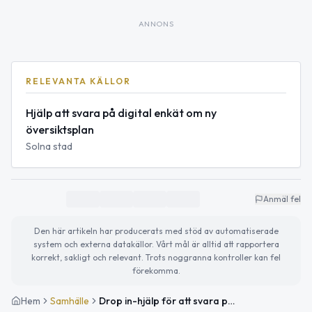
ANNONS
RELEVANTA KÄLLOR
Hjälp att svara på digital enkät om ny
översiktsplan
Solna stad
Anmäl fel
Den här artikeln har producerats med stöd av automatiserade
system och externa datakällor. Vårt mål är alltid att rapportera
korrekt, sakligt och relevant. Trots noggranna kontroller kan fel
förekomma.
Hem
Samhälle
Drop in-hjälp för att svara på digital enkät om Solnas nya översiktsplan