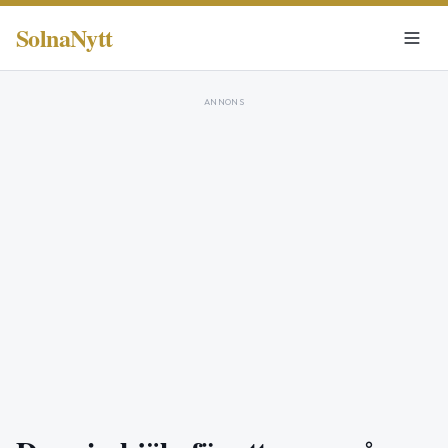
SolnaNytt
ANNONS