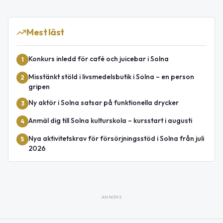
Mest läst
Konkurs inledd för café och juicebar i Solna
1
Misstänkt stöld i livsmedelsbutik i Solna – en person
2
gripen
Ny aktör i Solna satsar på funktionella drycker
3
Anmäl dig till Solna kulturskola – kursstart i augusti
4
Nya aktivitetskrav för försörjningsstöd i Solna från juli
5
2026
ANNONS