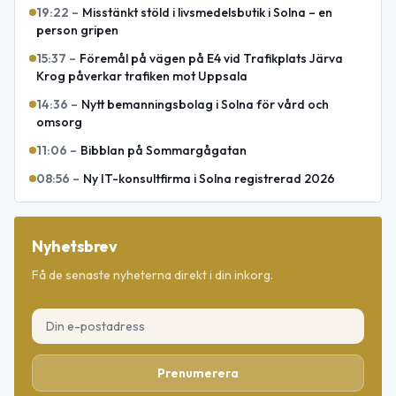
19:22
–
Misstänkt stöld i livsmedelsbutik i Solna – en
person gripen
15:37
–
Föremål på vägen på E4 vid Trafikplats Järva
Krog påverkar trafiken mot Uppsala
14:36
–
Nytt bemanningsbolag i Solna för vård och
omsorg
11:06
–
Bibblan på Sommargågatan
08:56
–
Ny IT-konsultfirma i Solna registrerad 2026
Nyhetsbrev
Få de senaste nyheterna direkt i din inkorg.
Prenumerera