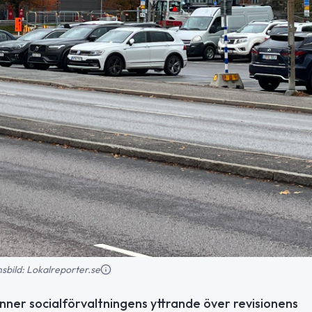
onsbild: Lokalreporter.se
er socialförvaltningens yttrande över revisionens