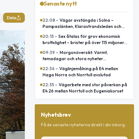
Senaste nytt
Dela
22:08
–
Vägar avstängda i Solna –
Pampaslänken, Klarastrandsleden och
Klaratunneln
20:15
–
Sex åtalas för grov ekonomisk
brottslighet – brister på över 115 miljoner
kronor
09:39
–
Morgonöversikt: Varmt,
temadagar och stora nyheter
internationellt
22:36
–
Väglinjemålning på E4 mellan
Haga Norra och Norrtull avslutad
22:35
–
Vägarbete med stor påverkan på
E4.26 mellan Norrtull och Eugeniakorset
Nyhetsbrev
Få de senaste nyheterna direkt i din inkorg.