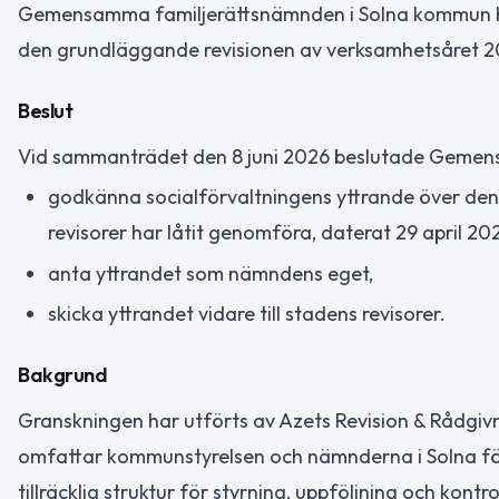
Gemensamma familjerättsnämnden i Solna kommun har
den grundläggande revisionen av verksamhetsåret 202
Beslut
Vid sammanträdet den 8 juni 2026 beslutade Gemen
godkänna socialförvaltningens yttrande över de
revisorer har låtit genomföra, daterat 29 april 20
anta yttrandet som nämndens eget,
skicka yttrandet vidare till stadens revisorer.
Bakgrund
Granskningen har utförts av Azets Revision & Rådgiv
omfattar kommunstyrelsen och nämnderna i Solna för
tillräcklig struktur för styrning, uppföljning och kont