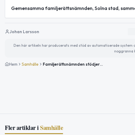
Gemensamma familjerättsnämnden, Solna stad, samma
Johan Larsson
Den här artikeln har producerats med stöd av automatiserade system och 
noggranna k
Hem
Samhälle
Familjerättsnämnden stödjer revisionens granskning i Solna
Fler artiklar i
Samhälle