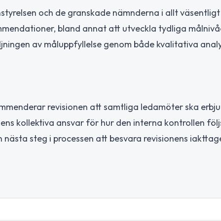
yrelsen och de granskade nämnderna i allt väsentligt
mmendationer, bland annat att utveckla tydliga målnivå
följningen av måluppfyllelse genom både kvalitativa anal
mmenderar revisionen att samtliga ledamöter ska erbj
dens kollektiva ansvar för hur den interna kontrollen följ
ästa steg i processen att besvara revisionens iakttag