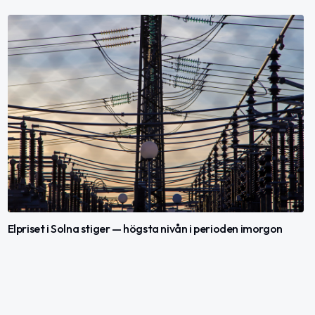
Elpriset i Solna stiger — högsta nivån i perioden imorgon