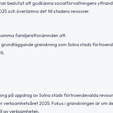
 beslutat att godkänna socialförvaltningens yttrand
5 och överlämna det till stadens revisorer.
samma familjerättsnämnden att:
n grundläggande granskning som Solna stads förtroen
26,
ning på uppdrag av Solna stads förtroendevalda revisor
 verksamhetsåret 2025. Fokus i granskningen är om de
roll av verksamheten.