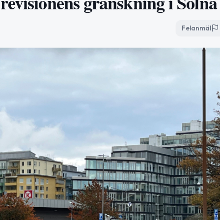
revisionens granskning i Solna
Felanmäl