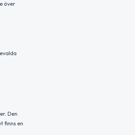
e över
devalda
er. Den
t finns en