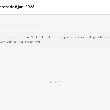
nträde 8 juni 2026
externa datakällor. Vårt mål är alltid att rapportera korrekt, sakligt och relev
ontroller kan fel förekomma.
ANNONS