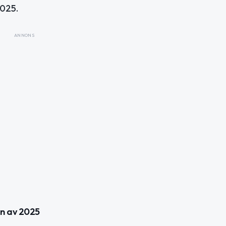
025.
ANNONS
n av 2025