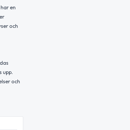
 har en
er
yser och
udas
s upp.
elser och