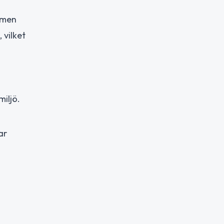
, men
 vilket
iljö.
ar