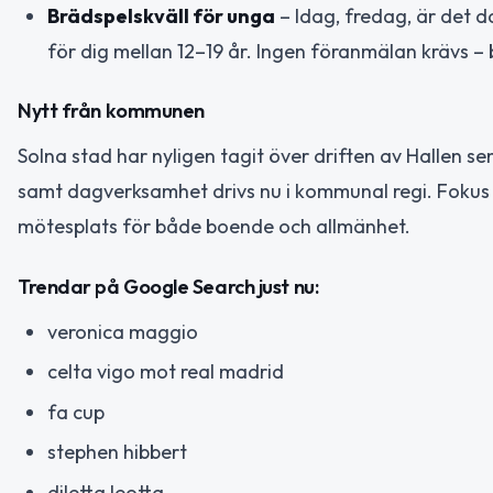
Brädspelskväll för unga
– Idag, fredag, är det d
för dig mellan 12–19 år. Ingen föranmälan krävs – 
Nytt från kommunen
Solna stad har nyligen tagit över driften av Hallen
samt dagverksamhet drivs nu i kommunal regi. Fokus 
mötesplats för både boende och allmänhet.
Trendar på Google Search just nu:
veronica maggio
celta vigo mot real madrid
fa cup
stephen hibbert
diletta leotta