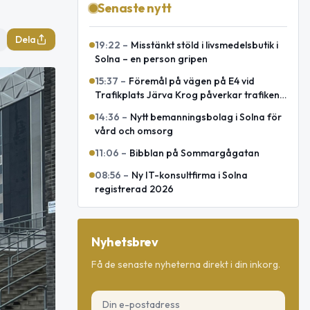
Senaste nytt
Dela
19:22
–
Misstänkt stöld i livsmedelsbutik i
Solna – en person gripen
15:37
–
Föremål på vägen på E4 vid
Trafikplats Järva Krog påverkar trafiken
mot Uppsala
14:36
–
Nytt bemanningsbolag i Solna för
vård och omsorg
11:06
–
Bibblan på Sommargågatan
08:56
–
Ny IT-konsultfirma i Solna
registrerad 2026
Nyhetsbrev
Få de senaste nyheterna direkt i din inkorg.