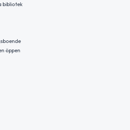
 bibliotek
rgsboende
 en öppen