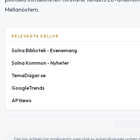
Mellanöstern.
RELEVANTA KÄLLOR
Solna Bibliotek - Evenemang
Solna Kommun - Nyheter
TemaDagar.se
GoogleTrends
AP News
Den här artikeln har producerats med stöd av automatiserade system och 