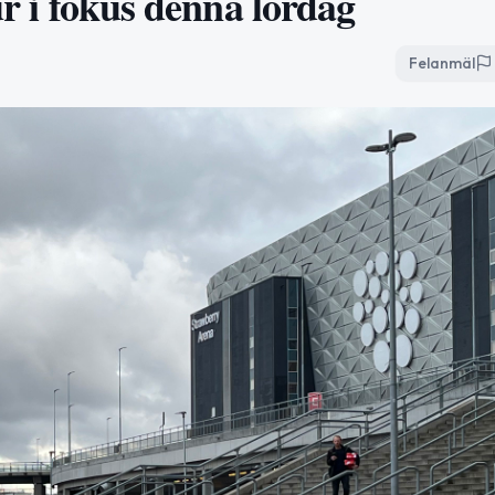
ur i fokus denna lördag
Felanmäl