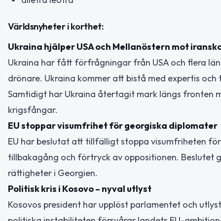
Världsnyheter i korthet:
Ukraina hjälper USA och Mellanöstern mot iransk
Ukraina har fått förfrågningar från USA och flera län
drönare. Ukraina kommer att bistå med expertis och 
Samtidigt har Ukraina återtagit mark längs fronten 
krigsfångar.
EU stoppar visumfrihet för georgiska diplomater
EU har beslutat att tillfälligt stoppa visumfriheten
tillbakagång och förtryck av oppositionen. Beslutet g
rättigheter i Georgien.
Politisk kris i Kosovo – nyval utlyst
Kosovos president har upplöst parlamentet och utlyst 
politiska instabiliteten försvårar landets EU-ambitio