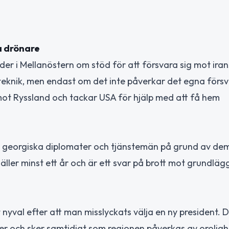
a drönare
der i Mellanöstern om stöd för att försvara sig mot ira
teknik, men endast om det inte påverkar det egna försv
mot Ryssland och tackar USA för hjälp med att få hem
 för georgiska diplomater och tjänstemän på grund av de
äller minst ett år och är ett svar på brott mot grundlä
nyval efter att man misslyckats välja en ny president. 
ner och sker samtidigt som regionen påverkas av oroligh