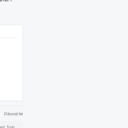
Anmäl fel
ant. Trots