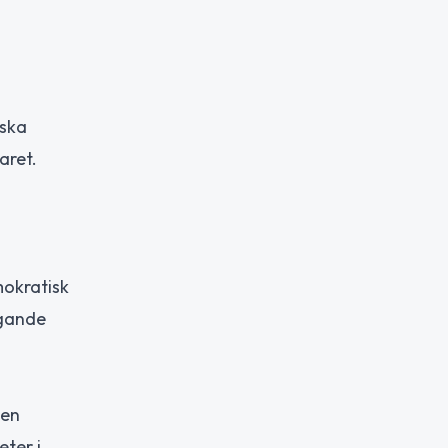
nska
aret.
mokratisk
ggande
Den
eter i