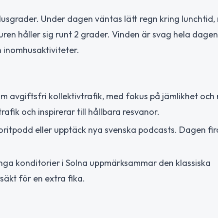
lusgrader. Under dagen väntas lätt regn kring lunchtid
n håller sig runt 2 grader. Vinden är svag hela dagen,
 inomhusaktiviteter.
giftsfri kollektivtrafik, med fokus på jämlikhet och m
afik och inspirerar till hållbara resvanor.
voritpodd eller upptäck nya svenska podcasts. Dagen fir
ånga konditorier i Solna uppmärksammar den klassiska
äkt för en extra fika.