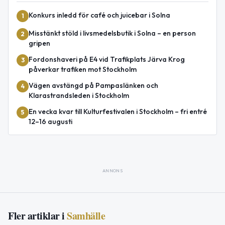
Konkurs inledd för café och juicebar i Solna
1
Misstänkt stöld i livsmedelsbutik i Solna – en person
2
gripen
Fordonshaveri på E4 vid Trafikplats Järva Krog
3
påverkar trafiken mot Stockholm
Vägen avstängd på Pampaslänken och
4
Klarastrandsleden i Stockholm
En vecka kvar till Kulturfestivalen i Stockholm – fri entré
5
12–16 augusti
ANNONS
Fler artiklar i
Samhälle