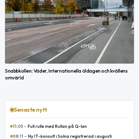
Snabbkollen: Väder, Internationella öldagen och kvällens
omvärld
Senaste nytt
11:05
–
Full rulle med Rullan på Q-lan
08:11
–
Ny IT-konsult i Solna registrerad i augusti