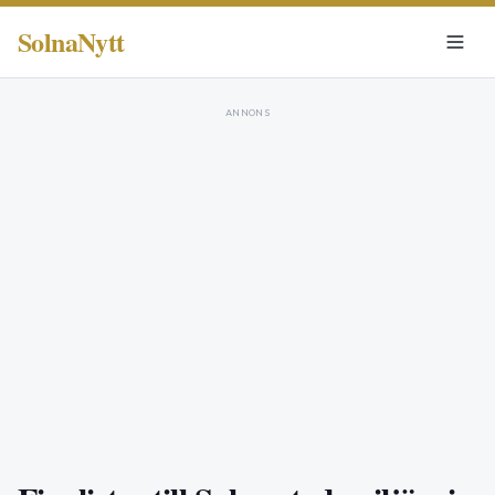
SolnaNytt
ANNONS