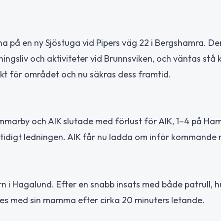
a på en ny Sjöstuga vid Pipers väg 22 i Bergshamra. De
ngsliv och aktiviteter vid Brunnsviken, och väntas stå 
nkt för området och nu säkras dess framtid.
arby och AIK slutade med förlust för AIK, 1–4 på Ham
idigt ledningen. AIK får nu ladda om inför kommande 
barn i Hagalund. Efter en snabb insats med både patrull, 
des med sin mamma efter cirka 20 minuters letande.