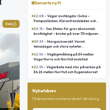
t
Senaste nytt
22:08
–
Vägar avstängda i Solna –
Pampaslänken, Klarastrandsleden och
Dela
Klaratunneln
20:15
–
Sex åtalas för grov ekonomisk
brottslighet – brister på över 115 miljoner
kronor
09:39
–
Morgonöversikt: Varmt,
temadagar och stora nyheter
internationellt
22:36
–
Väglinjemålning på E4 mellan
Haga Norra och Norrtull avslutad
22:35
–
Vägarbete med stor påverkan på
E4.26 mellan Norrtull och Eugeniakorset
Nyhetsbrev
Få de senaste nyheterna direkt i din inkorg.