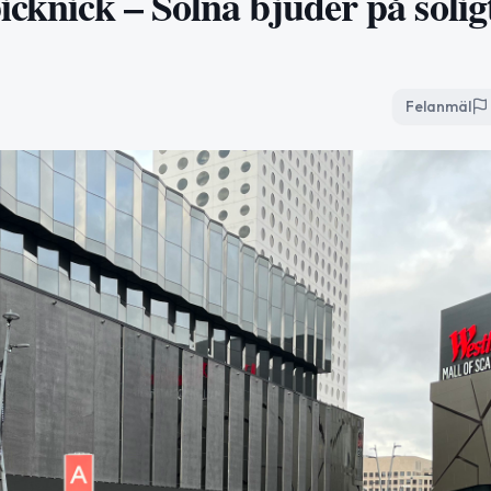
icknick – Solna bjuder på solig
Felanmäl