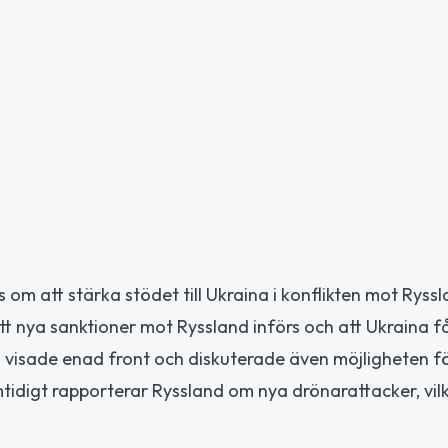
om att stärka stödet till Ukraina i konflikten mot Ryssl
t nya sanktioner mot Ryssland införs och att Ukraina f
a visade enad front och diskuterade även möjligheten f
tidigt rapporterar Ryssland om nya drönarattacker, vil