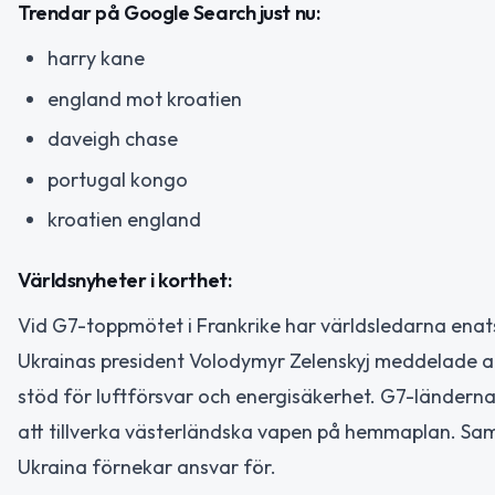
Trendar på Google Search just nu:
harry kane
england mot kroatien
daveigh chase
portugal kongo
kroatien england
Världsnyheter i korthet:
Vid G7-toppmötet i Frankrike har världsledarna enats 
Ukrainas president Volodymyr Zelenskyj meddelade at
stöd för luftförsvar och energisäkerhet. G7-ländern
att tillverka västerländska vapen på hemmaplan. Sam
Ukraina förnekar ansvar för.