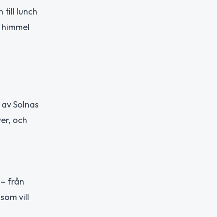
till lunch
r himmel
 av Solnas
er, och
 – från
som vill