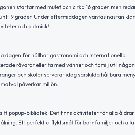
gonen startar med mulet och cirka 16 grader, men redan 
 runt 19 grader. Under eftermiddagen väntas nästan kla
iteter och picknick!
la dagen för hållbar gastronomi och Internationella
rade råvaror eller ta med vänner och familj ut i någon
uranger och skolor serverar idag särskilda hållbara meny
ra matval påverkar miljön.
tt popup-bibliotek. Det finns aktiviteter för alla åldrar
lning. Ett perfekt utflyktsmål för barnfamiljer och alla 