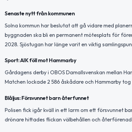
Senaste nytt från kommunen
Solna kommun har beslutat att gå vidare med planern
byggnaden ska bli en permanent mötesplats för föreni
2028. Sjöstugan har länge varit en viktig samlingspu
Sport: AIK föll mot Hammarby
Gårdagens derby i OBOS Damallsvenskan mellan Hamm
Matchen lockade 2 586 åskådare och Hammarby tog t
Blåljus: Försvunnet barn återfunnet
Polisen fick igår kväll in ett larm om ett försvunnet 
drönare hittades flickan välbehållen och återförena