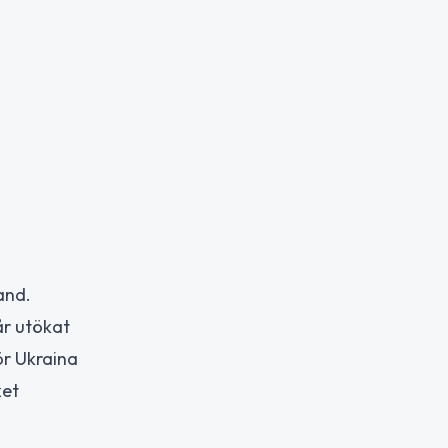
and.
år utökat
ör Ukraina
ket