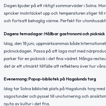
Dagen bjuder på ett riktigt sommarväder i Solna. Mor
spricker molntäcket upp och temperaturen stiger till
och fortsatt behaglig värme. Perfekt för utomhusaktiv
Dagens temadagar: Hållbar gastronomi och picknick
Idag, den 18 juni, uppmärksammas både Internationel
picknickdagen. Passa på att laga mat med närproduce
parker för en picknick i det fina vädret. Många resta
det är ett utmärkt tillfälle att reflektera över hur vå
Evenemang: Popup-bibliotek på Hagalunds torg
Idag tar Solna bibliotek plats på Hagalunds torg med si
sagostunder och pyssel till unoturnering och ansiktsmå
njuta av kultur i det fria.