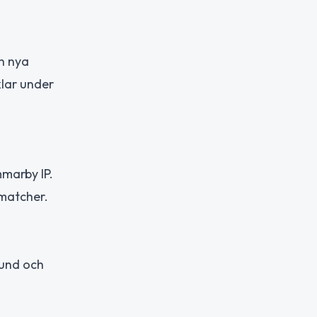
n nya
klar under
marby IP.
matcher.
hund och