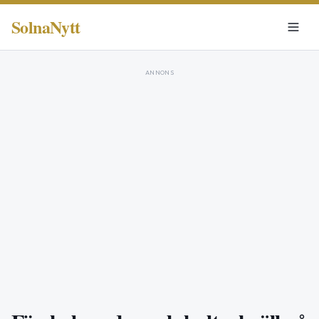
SolnaNytt
ANNONS