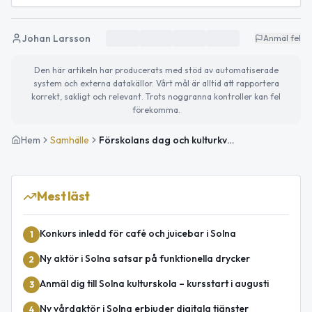
Johan Larsson
Anmäl fel
Den här artikeln har producerats med stöd av automatiserade
system och externa datakällor. Vårt mål är alltid att rapportera
korrekt, sakligt och relevant. Trots noggranna kontroller kan fel
förekomma.
Hem
Samhälle
Förskolans dag och kulturkväll på biblioteket
Mest läst
Konkurs inledd för café och juicebar i Solna
1
Ny aktör i Solna satsar på funktionella drycker
2
Anmäl dig till Solna kulturskola – kursstart i augusti
3
Ny vårdaktör i Solna erbjuder digitala tjänster
4