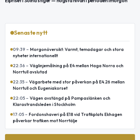
Elpriset i Solna stiger — högsta nivån i perioden imorgon
Senaste nytt
09:39
–
Morgonöversikt: Varmt, temadagar och stora
nyheter internationellt
22:36
–
Väglinjemålning på E4 mellan Haga Norra och
Norrtull avslutad
22:35
–
Vägarbete med stor påverkan på E4.26 mellan
Norrtull och Eugeniakorset
22:05
–
Vägen avstängd på Pampaslänken och
Klarastrandsleden i Stockholm
17:05
–
Fordonshaveri på E18 vid Trafikplats Ekhagen
påverkar trafiken mot Norrtälje