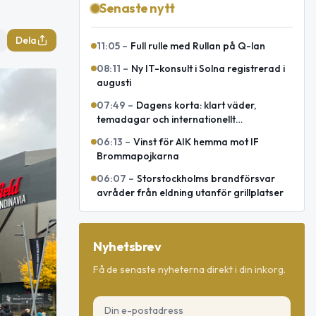
Senaste nytt
Dela
11:05
–
Full rulle med Rullan på Q-lan
08:11
–
Ny IT-konsult i Solna registrerad i
augusti
07:49
–
Dagens korta: klart väder,
temadagar och internationellt
försvarsavtal
06:13
–
Vinst för AIK hemma mot IF
Brommapojkarna
06:07
–
Storstockholms brandförsvar
avråder från eldning utanför grillplatser
Nyhetsbrev
Få de senaste nyheterna direkt i din inkorg.