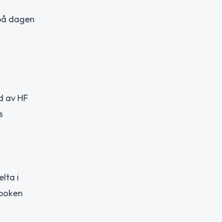
 på dagen
ad av HF
s
lta i
 boken