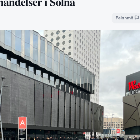
händelser i Solna
Felanmäl