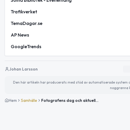
Trafikverket
TemaDagar.se
AP News
GoogleTrends
Johan Larsson
Den här artikeln har producerats med stöd av automatiserade system och 
noggranna k
Hem
Samhälle
Fotografens dag och aktuella händelser i Solna