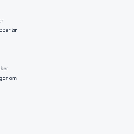
er
pper är
sker
vägar om