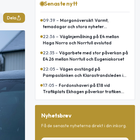
Senaste nytt
Dela
09:39
–
Morgonöversikt: Varmt,
temadagar och stora nyheter
internationellt
22:36
–
Väglinjemålning på E4 mellan
Haga Norra och Norrtull avslutad
22:35
–
Vägarbete med stor påverkan på
E4.26 mellan Norrtull och Eugeniakorset
22:05
–
Vägen avstängd på
Pampaslänken och Klarastrandsleden i
Stockholm
17:05
–
Fordonshaveri på E18 vid
Trafikplats Ekhagen påverkar trafiken
mot Norrtälje
Nyhetsbrev
Få de senaste nyheterna direkt i din inkorg.