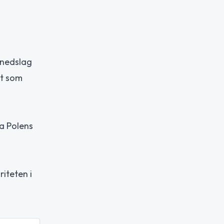
 nedslag
gt som
ra Polens
iteten i