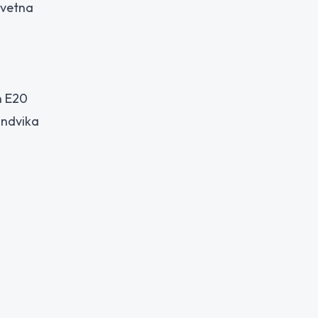
dvetna
n E20
undvika