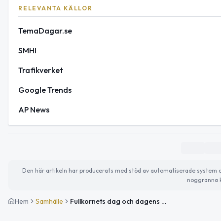
RELEVANTA KÄLLOR
TemaDagar.se
SMHI
Trafikverket
Google Trends
AP News
Den här artikeln har producerats med stöd av automatiserade system och 
noggranna k
Hem
Samhälle
Fullkornets dag och dagens väder i Solna