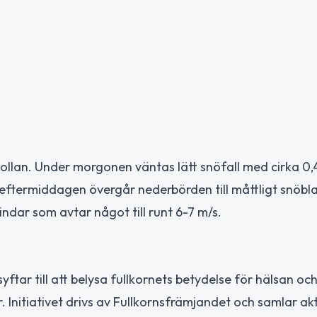
ollan. Under morgonen väntas lätt snöfall med cirka 0,
 eftermiddagen övergår nederbörden till måttligt snöbl
indar som avtar något till runt 6-7 m/s.
yftar till att belysa fullkornets betydelse för hälsan oc
 Initiativet drivs av Fullkornsfrämjandet och samlar ak