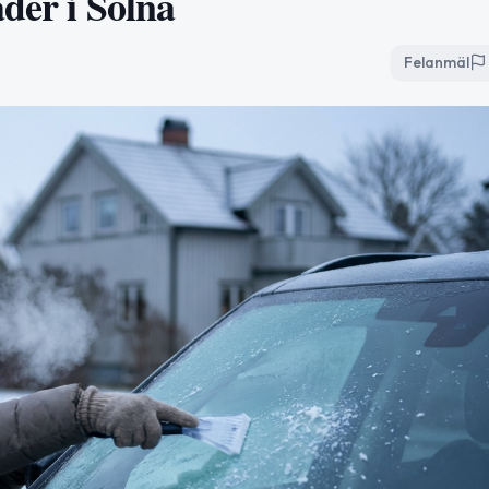
der i Solna
Felanmäl