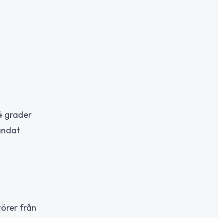
4 grader
andat
h
törer från