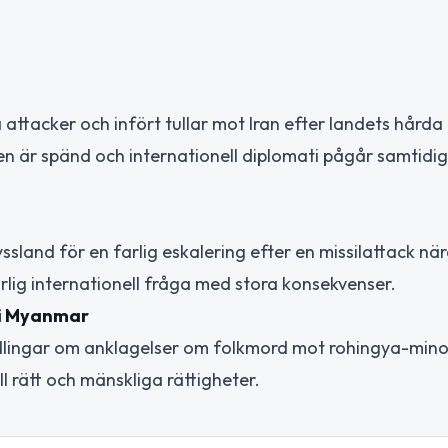
attacker och infört tullar mot Iran efter landets hårda
nen är spänd och internationell diplomati pågår samtidi
sland för en farlig eskalering efter en missilattack nä
varlig internationell fråga med stora konsekvenser.
 i Myanmar
ndlingar om anklagelser om folkmord mot rohingya-minor
l rätt och mänskliga rättigheter.