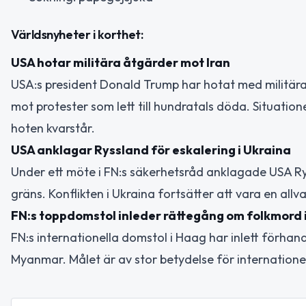
Världsnyheter i korthet:
USA hotar militära åtgärder mot Iran
USA:s president Donald Trump har hotat med militära 
mot protester som lett till hundratals döda. Situatio
hoten kvarstår.
USA anklagar Ryssland för eskalering i Ukraina
Under ett möte i FN:s säkerhetsråd anklagade USA Rys
gräns. Konflikten i Ukraina fortsätter att vara en all
FN:s toppdomstol inleder rättegång om folkmord
FN:s internationella domstol i Haag har inlett förha
Myanmar. Målet är av stor betydelse för internationel