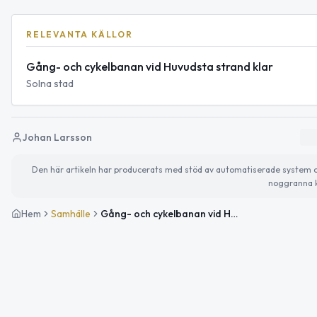
RELEVANTA KÄLLOR
Gång- och cykelbanan vid Huvudsta strand klar
Solna stad
Johan Larsson
Den här artikeln har producerats med stöd av automatiserade system och 
noggranna k
Hem
Samhälle
Gång- och cykelbanan vid Huvudsta strand har rustats upp