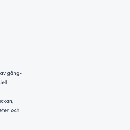
 av gång-
ell
äckan,
heten och