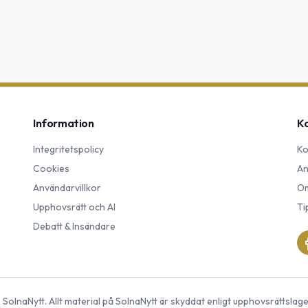
Information
K
Integritetspolicy
Ko
Cookies
An
Användarvillkor
Om
Upphovsrätt och AI
Ti
Debatt & Insändare
©
SolnaNytt
. Allt material på
SolnaNytt
är skyddat enligt upphovsrättslage