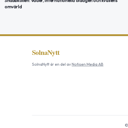
Snabbkollen: Väder, Internationella öldagen och kvällens
omvärld
SolnaNytt
SolnaNytt
är en del av
Notisen Media AB