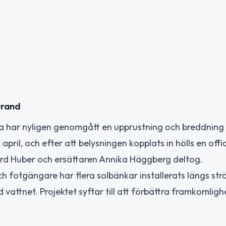
trand
na har nyligen genomgått en upprustning och breddning
l, och efter att belysningen kopplats in hölls en offici
rd Huber och ersättaren Annika Häggberg deltog.
 fotgängare har flera solbänkar installerats längs str
id vattnet. Projektet syftar till att förbättra framkomlig