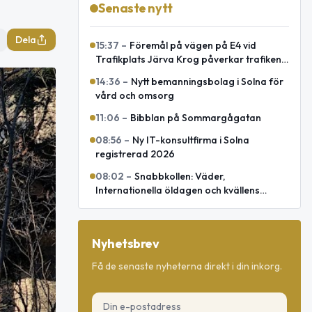
Senaste nytt
Dela
15:37
–
Föremål på vägen på E4 vid
Trafikplats Järva Krog påverkar trafiken
mot Uppsala
14:36
–
Nytt bemanningsbolag i Solna för
vård och omsorg
11:06
–
Bibblan på Sommargågatan
08:56
–
Ny IT-konsultfirma i Solna
registrerad 2026
08:02
–
Snabbkollen: Väder,
Internationella öldagen och kvällens
omvärld
Nyhetsbrev
Få de senaste nyheterna direkt i din inkorg.