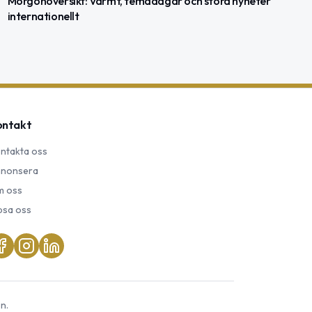
Morgonöversikt: Varmt, temadagar och stora nyheter
internationellt
ontakt
ntakta oss
nonsera
 oss
psa oss
n.