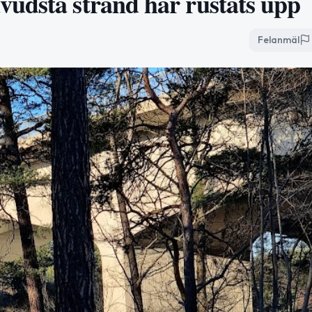
udsta strand har rustats upp
Felanmäl