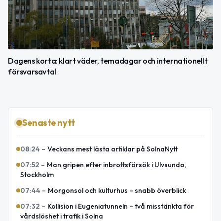
Dagens korta: klart väder, temadagar och internationellt
försvarsavtal
Senaste nytt
08:24
–
Veckans mest lästa artiklar på SolnaNytt
07:52
–
Man gripen efter inbrottsförsök i Ulvsunda,
Stockholm
07:44
–
Morgonsol och kulturhus – snabb överblick
07:32
–
Kollision i Eugeniatunneln – två misstänkta för
vårdslöshet i trafik i Solna