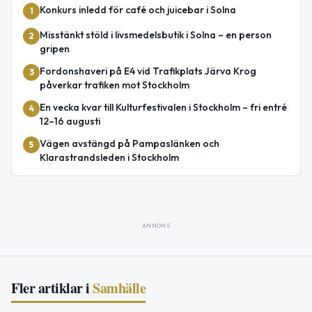
Konkurs inledd för café och juicebar i Solna
1
Misstänkt stöld i livsmedelsbutik i Solna – en person
2
gripen
Fordonshaveri på E4 vid Trafikplats Järva Krog
3
påverkar trafiken mot Stockholm
En vecka kvar till Kulturfestivalen i Stockholm – fri entré
4
12–16 augusti
Vägen avstängd på Pampaslänken och
5
Klarastrandsleden i Stockholm
ANNONS
Fler artiklar i
Samhälle