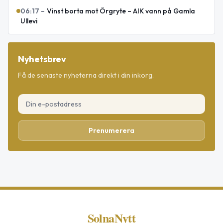
06:17
–
Vinst borta mot Örgryte – AIK vann på Gamla
Ullevi
Nyhetsbrev
Få de senaste nyheterna direkt i din inkorg.
Prenumerera
SolnaNytt