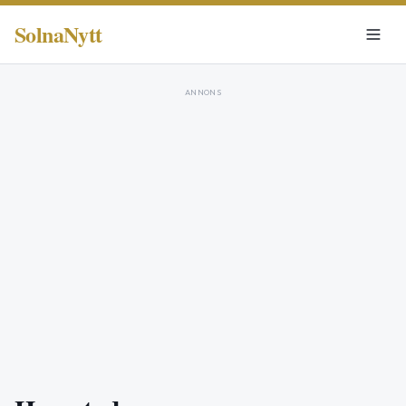
SolnaNytt
ANNONS