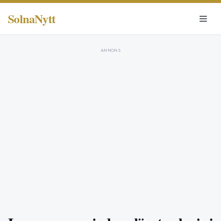
SolnaNytt
ANNONS