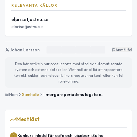
RELEVANTA KÄLLOR
elprisetjustnu.se
elprisetjustnu.se
Johan Larsson
Anmäl fel
Den här artikeln har producerats med stöd av automatiserade
system och externa datakällor. Vårt mål är alltid att rapportera
korrekt, sakligt och relevant. Trots noggranna kontroller kan fel
förekomma.
Hem
Samhälle
I morgon: periodens lägsta elpris i Solna
Mest läst
Konkurs inledd för café och juicebar i Solna
1