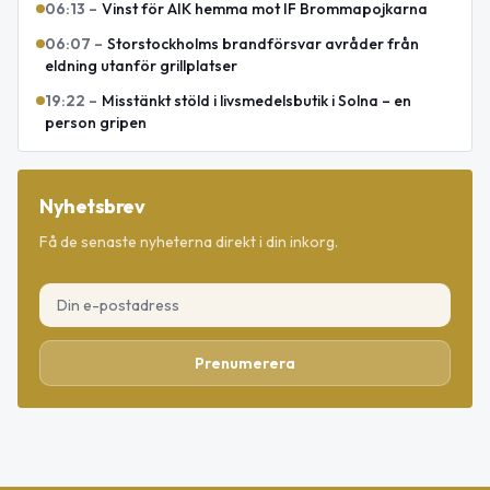
06:13
–
Vinst för AIK hemma mot IF Brommapojkarna
06:07
–
Storstockholms brandförsvar avråder från
eldning utanför grillplatser
19:22
–
Misstänkt stöld i livsmedelsbutik i Solna – en
person gripen
Nyhetsbrev
Få de senaste nyheterna direkt i din inkorg.
Prenumerera