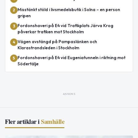
Misstänkt stöld i livsmedelsbutik i Solna – en person
2
gripen
Fordonshaveri på E4 vid Trafikplats Järva Krog
3
påverkar trafiken mot Stockholm
Vägen avstängd på Pampaslänken och
4
Klarastrandsleden i Stockholm
Fordonshaveri på E4 vid Eugeniatunneln i riktning mot
5
Södertälje
ANNONS
Fler artiklar i
Samhälle