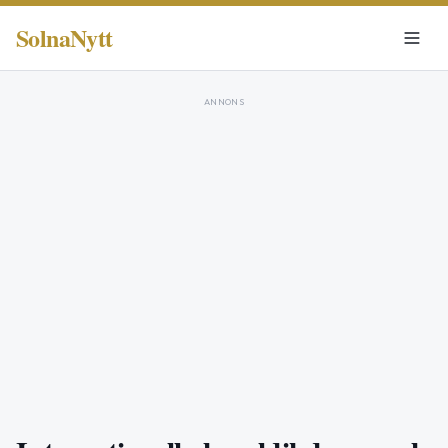
SolnaNytt
ANNONS