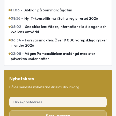
11:06
–
Bibblan på Sommargågatan
08:56
–
Ny IT-konsultfirma i Solna registrerad 2026
08:02
–
Snabbkollen: Väder, Internationella öldagen och
kvällens omvärld
06:34
–
Försvarsmakten: Över 9 000 värnpliktiga rycker
in under 2026
22:08
–
Vägen Pampaslänken avstängd med stor
påverkan under natten
Nyhetsbrev
Få de senaste nyheterna direkt i din inkorg.
Prenumerera