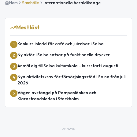
Hem
Samhälle
Internationella heraldikdagen och dagens väder i Solna
Mest läst
Konkurs inledd för café och juicebar i Solna
1
Ny aktör i Solna satsar på funktionella drycker
2
Anmäl dig till Solna kulturskola – kursstart i augusti
3
Nya aktivitetskrav för försörjningsstöd i Solna från juli
4
2026
Vägen avstängd på Pampaslänken och
5
Klarastrandsleden i Stockholm
ANNONS