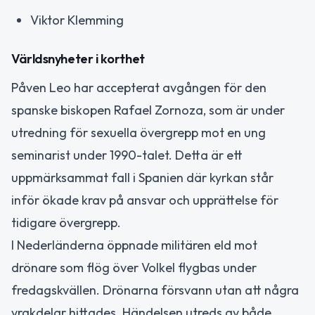
Viktor Klemming
Världsnyheter i korthet
Påven Leo har accepterat avgången för den
spanske biskopen Rafael Zornoza, som är under
utredning för sexuella övergrepp mot en ung
seminarist under 1990-talet. Detta är ett
uppmärksammat fall i Spanien där kyrkan står
inför ökade krav på ansvar och upprättelse för
tidigare övergrepp.
I Nederländerna öppnade militären eld mot
drönare som flög över Volkel flygbas under
fredagskvällen. Drönarna försvann utan att några
vrakdelar hittades. Händelsen utreds av både