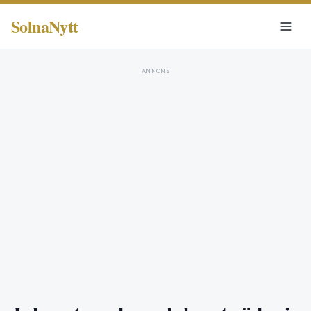
SolnaNytt
ANNONS