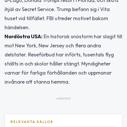
a-Lago, Donald Trumps resort i Florida, och sköts
ihjäl av Secret Service. Trump befann sig i Vita
huset vid tillfället. FBI utreder motivet bakom
händelsen.
Nordöstra USA:
En historisk snöstorm har slagit till
mot New York, New Jersey och flera andra
delstater. Reseförbud har införts, tusentals flyg
ställts in och skolor håller stängt. Myndigheter
varnar för farliga förhållanden och uppmanar
invånare att stanna hemma.
ANNONS
RELEVANTA KÄLLOR