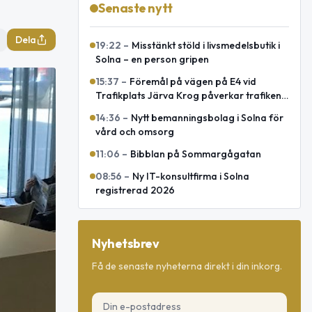
Senaste nytt
Dela
19:22
–
Misstänkt stöld i livsmedelsbutik i
Solna – en person gripen
15:37
–
Föremål på vägen på E4 vid
Trafikplats Järva Krog påverkar trafiken
mot Uppsala
14:36
–
Nytt bemanningsbolag i Solna för
vård och omsorg
11:06
–
Bibblan på Sommargågatan
08:56
–
Ny IT-konsultfirma i Solna
registrerad 2026
Nyhetsbrev
Få de senaste nyheterna direkt i din inkorg.