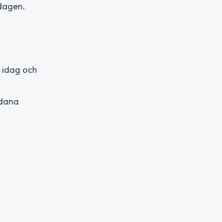
 dagen.
 idag och
ådana