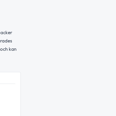
tacker
erades
 och kan