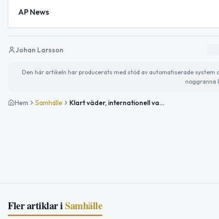
AP News
Johan Larsson
Den här artikeln har producerats med stöd av automatiserade system och 
noggranna k
Hem
Samhälle
Klart väder, internationell vapendag och globala spänningar
Fler artiklar i
Samhälle