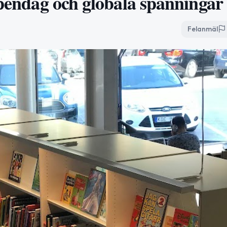
apendag och globala spänningar
Felanmäl