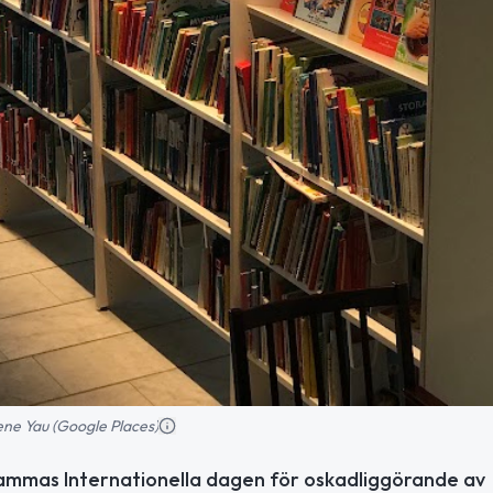
ene Yau (Google Places)
sammas Internationella dagen för oskadliggörande av