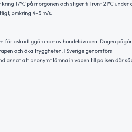
 kring 17°C på morgonen och stiger till runt 21°C under
tligt, omkring 4–5 m/s.
gen för oskadliggörande av handeldvapen. Dagen pågår
ldvapen och öka tryggheten. I Sverige genomförs
d annat att anonymt lämna in vapen till polisen där s