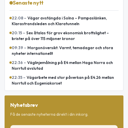
Senaste nytt
22:08
–
Vägar avstängda i Solna – Pampaslänken,
Klarastrandsleden och Klaratunneln
20:15
–
Sex åtalas för grov ekonomisk brottslighet –
brister på över 115 miljoner kronor
09:39
–
Morgonöversikt: Varmt, temadagar och stora
nyheter internationellt
22:36
–
Väglinjemålning på E4 mellan Haga Norra och
Norrtull avslutad
22:35
–
Vägarbete med stor påverkan på E4.26 mellan
Norrtull och Eugeniakorset
Nyhetsbrev
Få de senaste nyheterna direkt i din inkorg.