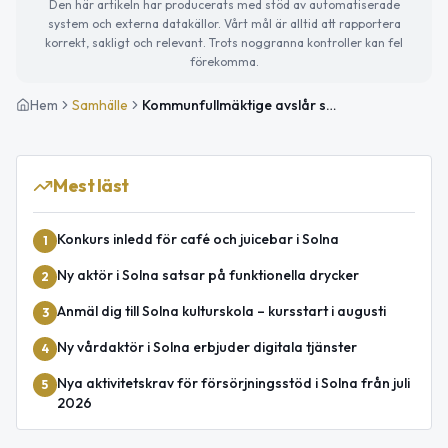
Den här artikeln har producerats med stöd av automatiserade
system och externa datakällor. Vårt mål är alltid att rapportera
korrekt, sakligt och relevant. Trots noggranna kontroller kan fel
förekomma.
Hem
Samhälle
Kommunfullmäktige avslår språkförskola i Solna
Mest läst
Konkurs inledd för café och juicebar i Solna
1
Ny aktör i Solna satsar på funktionella drycker
2
Anmäl dig till Solna kulturskola – kursstart i augusti
3
Ny vårdaktör i Solna erbjuder digitala tjänster
4
Nya aktivitetskrav för försörjningsstöd i Solna från juli
5
2026