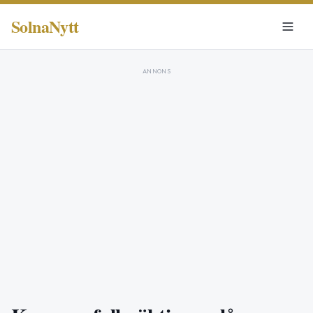
SolnaNytt
ANNONS