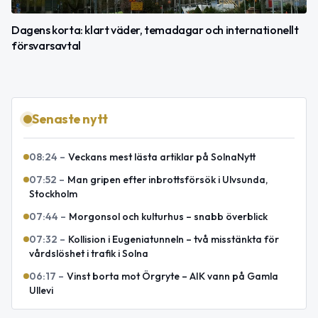
Dagens korta: klart väder, temadagar och internationellt
försvarsavtal
Senaste nytt
08:24
–
Veckans mest lästa artiklar på SolnaNytt
07:52
–
Man gripen efter inbrottsförsök i Ulvsunda,
Stockholm
07:44
–
Morgonsol och kulturhus – snabb överblick
07:32
–
Kollision i Eugeniatunneln – två misstänkta för
vårdslöshet i trafik i Solna
06:17
–
Vinst borta mot Örgryte – AIK vann på Gamla
Ullevi