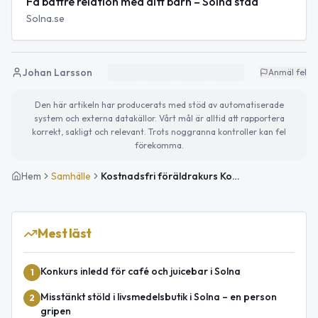
Få bättre relation med ditt barn – Solna stad
Solna.se
Johan Larsson
Anmäl fel
Den här artikeln har producerats med stöd av automatiserade
system och externa datakällor. Vårt mål är alltid att rapportera
korrekt, sakligt och relevant. Trots noggranna kontroller kan fel
förekomma.
Hem
Samhälle
Kostnadsfri föräldrakurs Komet i Solna – förbättra relationen med ditt barn
Mest läst
Konkurs inledd för café och juicebar i Solna
1
Misstänkt stöld i livsmedelsbutik i Solna – en person
2
gripen