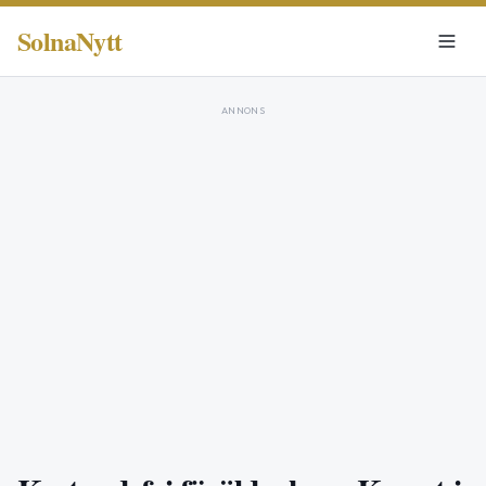
SolnaNytt
ANNONS