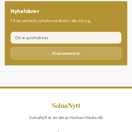
Nyhetsbrev
Få de senaste nyheterna direkt i din inkorg.
Prenumerera
SolnaNytt
SolnaNytt
är en del av Notisen Media AB