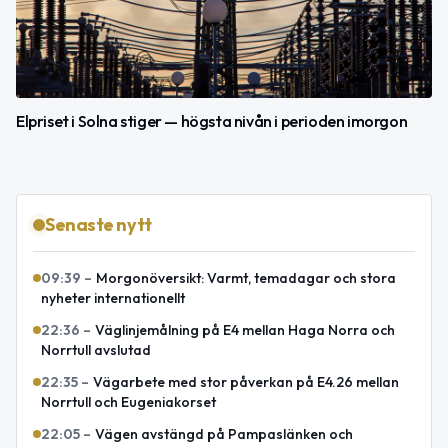
Elpriset i Solna stiger — högsta nivån i perioden imorgon
Senaste nytt
09:39
–
Morgonöversikt: Varmt, temadagar och stora
nyheter internationellt
22:36
–
Väglinjemålning på E4 mellan Haga Norra och
Norrtull avslutad
22:35
–
Vägarbete med stor påverkan på E4.26 mellan
Norrtull och Eugeniakorset
22:05
–
Vägen avstängd på Pampaslänken och