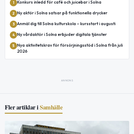
Konkurs inledd för café och juicebar i Solna
1
Ny aktör i Solna satsar på funktionella drycker
2
Anmäl dig till Solna kulturskola – kursstart i augusti
3
Ny vårdaktör i Solna erbjuder digitala tjänster
4
Nya aktivitetskrav för försörjningsstöd i Solna från juli
5
2026
ANNONS
Fler artiklar i
Samhälle