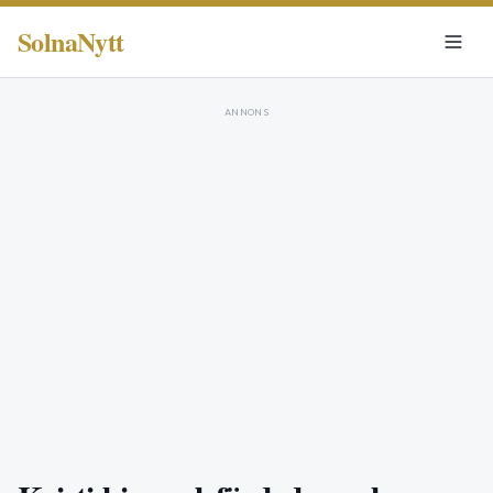
SolnaNytt
ANNONS