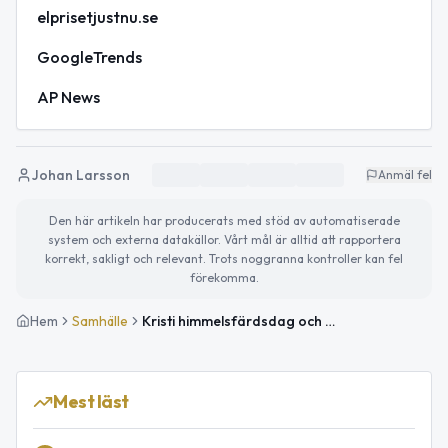
elprisetjustnu.se
GoogleTrends
AP News
Johan Larsson
Anmäl fel
Den här artikeln har producerats med stöd av automatiserade
system och externa datakällor. Vårt mål är alltid att rapportera
korrekt, sakligt och relevant. Trots noggranna kontroller kan fel
förekomma.
Hem
Samhälle
Kristi himmelsfärdsdag och Folknykterhetens dag uppmärksammas
Mest läst