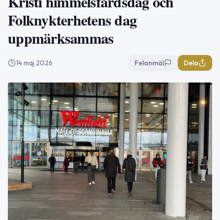
Kristi himmelsfärdsdag och
Folknykterhetens dag
uppmärksammas
14 maj 2026
Felanmäl
Dela