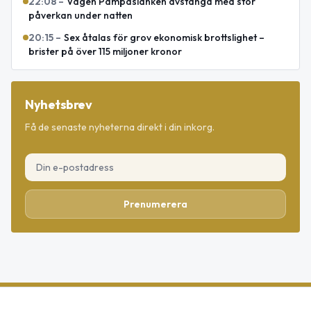
22:08
–
Vägen Pampaslänken avstängd med stor
påverkan under natten
20:15
–
Sex åtalas för grov ekonomisk brottslighet –
brister på över 115 miljoner kronor
Nyhetsbrev
Få de senaste nyheterna direkt i din inkorg.
Prenumerera