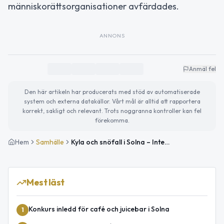
människorättsorganisationer avfärdades.
ANNONS
Anmäl fel
Den här artikeln har producerats med stöd av automatiserade
system och externa datakällor. Vårt mål är alltid att rapportera
korrekt, sakligt och relevant. Trots noggranna kontroller kan fel
förekomma.
Hem
Samhälle
Kyla och snöfall i Solna – Internationella KOL-dagen och viktiga globala nyheter
Mest läst
Konkurs inledd för café och juicebar i Solna
1