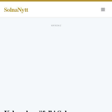
SolnaNytt
ANNONS