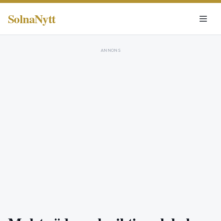
SolnaNytt
ANNONS