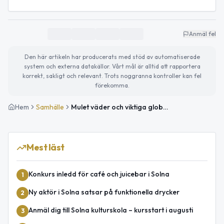
Anmäl fel
Den här artikeln har producerats med stöd av automatiserade
system och externa datakällor. Vårt mål är alltid att rapportera
korrekt, sakligt och relevant. Trots noggranna kontroller kan fel
förekomma.
Hem
Samhälle
Mulet väder och viktiga globala nyheter – din uppdatering för dagen
Mest läst
Konkurs inledd för café och juicebar i Solna
1
Ny aktör i Solna satsar på funktionella drycker
2
Anmäl dig till Solna kulturskola – kursstart i augusti
3