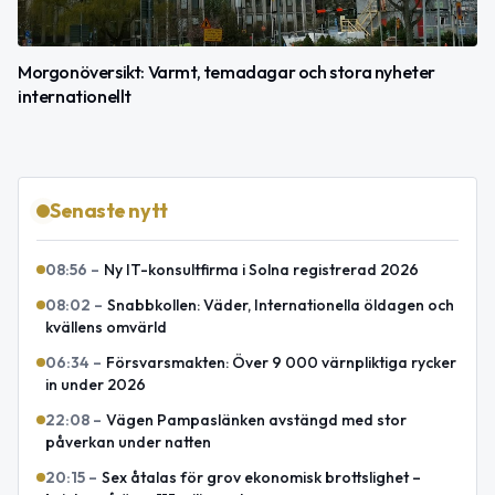
Morgonöversikt: Varmt, temadagar och stora nyheter
internationellt
Senaste nytt
08:56
–
Ny IT-konsultfirma i Solna registrerad 2026
08:02
–
Snabbkollen: Väder, Internationella öldagen och
kvällens omvärld
06:34
–
Försvarsmakten: Över 9 000 värnpliktiga rycker
in under 2026
22:08
–
Vägen Pampaslänken avstängd med stor
påverkan under natten
20:15
–
Sex åtalas för grov ekonomisk brottslighet –