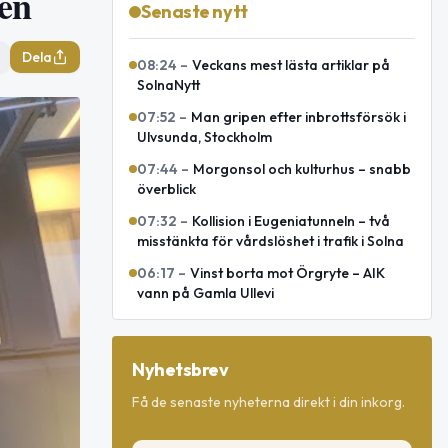
nen
Senaste nytt
Dela
08:24
–
Veckans mest lästa artiklar på
SolnaNytt
07:52
–
Man gripen efter inbrottsförsök i
Ulvsunda, Stockholm
07:44
–
Morgonsol och kulturhus – snabb
överblick
07:32
–
Kollision i Eugeniatunneln – två
misstänkta för vårdslöshet i trafik i Solna
06:17
–
Vinst borta mot Örgryte – AIK
vann på Gamla Ullevi
Nyhetsbrev
Få de senaste nyheterna direkt i din inkorg.