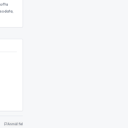
 ofta
lsodata,
Anmäl fel