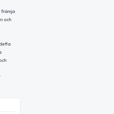
t främja
on och
 detta
a
 och
r