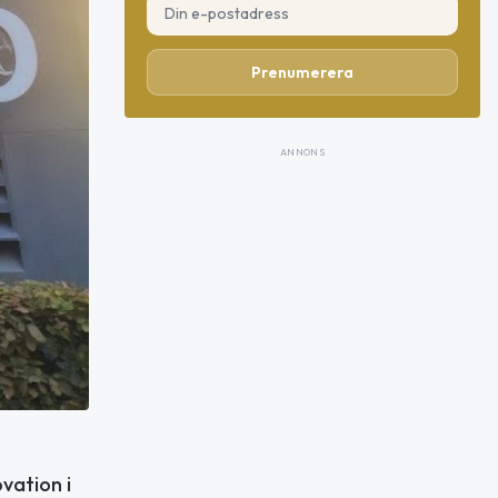
Prenumerera
ANNONS
vation i