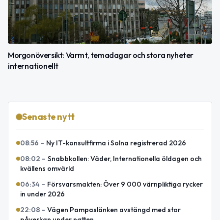
Morgonöversikt: Varmt, temadagar och stora nyheter
internationellt
Senaste nytt
08:56
–
Ny IT-konsultfirma i Solna registrerad 2026
08:02
–
Snabbkollen: Väder, Internationella öldagen och
kvällens omvärld
06:34
–
Försvarsmakten: Över 9 000 värnpliktiga rycker
in under 2026
22:08
–
Vägen Pampaslänken avstängd med stor
påverkan under natten