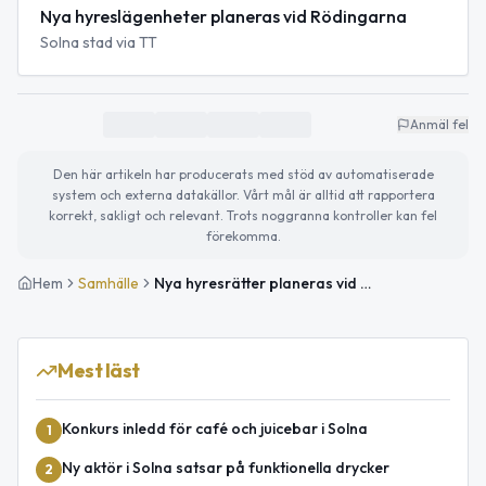
Nya hyreslägenheter planeras vid Rödingarna
Solna stad via TT
Anmäl fel
Den här artikeln har producerats med stöd av automatiserade
system och externa datakällor. Vårt mål är alltid att rapportera
korrekt, sakligt och relevant. Trots noggranna kontroller kan fel
förekomma.
Hem
Samhälle
Nya hyresrätter planeras vid Rödingarna i Solna
Mest läst
Konkurs inledd för café och juicebar i Solna
1
Ny aktör i Solna satsar på funktionella drycker
2