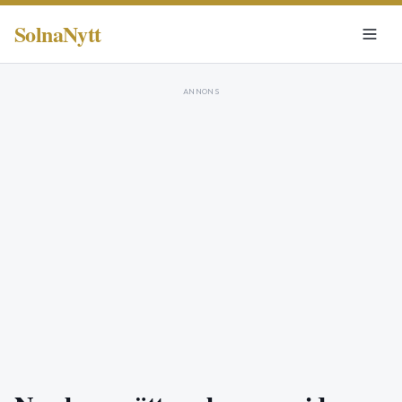
SolnaNytt
ANNONS