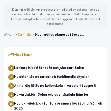
Den här artikeln har producerats med stöd av automatiserade
system och externa datakällor. Vårt mål är alltid att rapportera
korrekt, sakligt och relevant. Trots noggranna kontroller kan fel
förekomma.
Hem
Samhälle
Nya radhus planeras i Bergshamra – Solna stad
Mest läst
Konkurs inledd för café och juicebar i Solna
1
Ny aktör i Solna satsar på funktionella drycker
2
Anmäl dig till Solna kulturskola – kursstart i augusti
3
Ny vårdaktör i Solna erbjuder digitala tjänster
4
Nya aktivitetskrav för försörjningsstöd i Solna från juli
5
2026