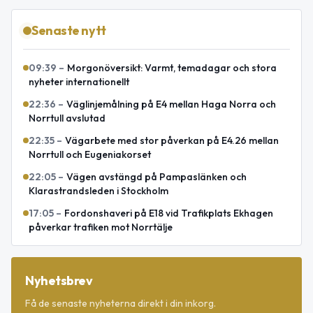
Senaste nytt
09:39
–
Morgonöversikt: Varmt, temadagar och stora
nyheter internationellt
22:36
–
Väglinjemålning på E4 mellan Haga Norra och
Norrtull avslutad
22:35
–
Vägarbete med stor påverkan på E4.26 mellan
Norrtull och Eugeniakorset
22:05
–
Vägen avstängd på Pampaslänken och
Klarastrandsleden i Stockholm
17:05
–
Fordonshaveri på E18 vid Trafikplats Ekhagen
påverkar trafiken mot Norrtälje
Nyhetsbrev
Få de senaste nyheterna direkt i din inkorg.