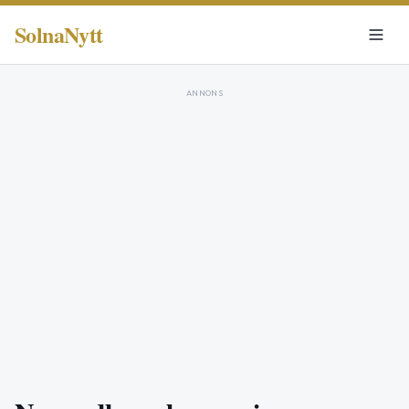
SolnaNytt
ANNONS