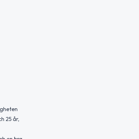
igheten
h 25 år,
och en bra