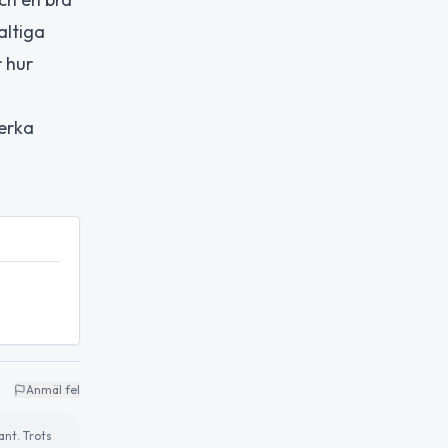
altiga
 hur
verka
Anmäl fel
ant. Trots