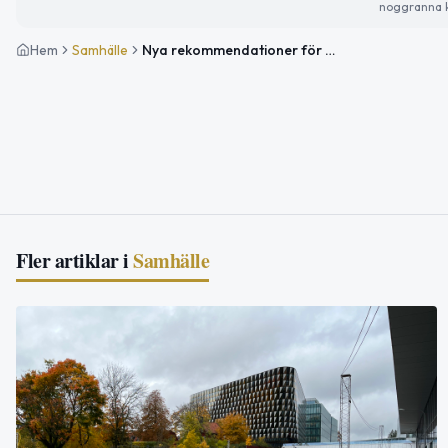
noggranna k
Hem
Samhälle
Nya rekommendationer för bättre sömn hos barn och unga
Fler artiklar i
Samhälle