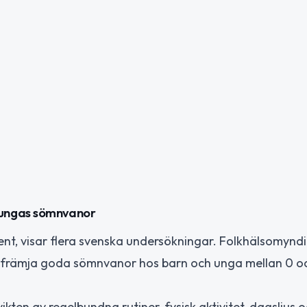
 ungas sömnvanor
sent, visar flera svenska undersökningar. Folkhälsomynd
 främja goda sömnvanor hos barn och unga mellan 0 oc
kten av regelbundna rutiner, fysisk aktivitet, dagsljus 