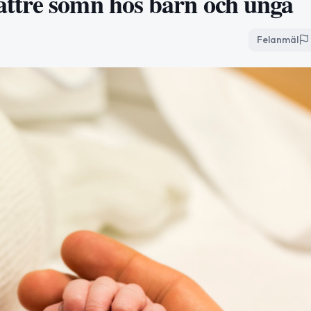
ttre sömn hos barn och unga
Felanmäl