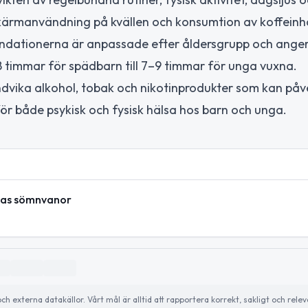
 skärmanvändning på kvällen och konsumtion av koffeinh
endationerna är anpassade efter åldersgrupp och anger
timmar för spädbarn till 7–9 timmar för unga vuxna.
dvika alkohol, tobak och nikotinprodukter som kan på
ör både psykisk och fysisk hälsa hos barn och unga.
gas sömnvanor
externa datakällor. Vårt mål är alltid att rapportera korrekt, sakligt och relev