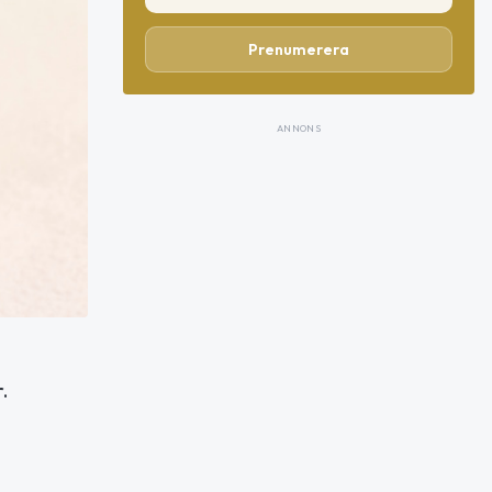
Prenumerera
ANNONS
.