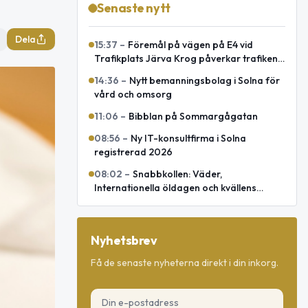
Senaste nytt
Dela
15:37
–
Föremål på vägen på E4 vid
Trafikplats Järva Krog påverkar trafiken
mot Uppsala
14:36
–
Nytt bemanningsbolag i Solna för
vård och omsorg
11:06
–
Bibblan på Sommargågatan
08:56
–
Ny IT-konsultfirma i Solna
registrerad 2026
08:02
–
Snabbkollen: Väder,
Internationella öldagen och kvällens
omvärld
Nyhetsbrev
Få de senaste nyheterna direkt i din inkorg.