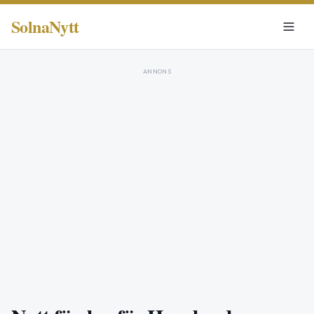
SolnaNytt
ANNONS