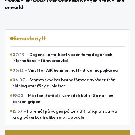
Snabbkollen: Väder, Internationella öldagen och kvällens
omvärld
Senaste nytt
07:49
–
Dagens korta: klart väder, temadagar och
internationellt försvarsavtal
06:13
–
Vinst för AIK hemma mot IF Brommapojkarna
06:07
–
Storstockholms brandförsvar avråder från
eldning utanför grillplatser
19:22
–
Misstänkt stöld i livsmedelsbutik i Solna – en
person gripen
15:37
–
Föremål på vägen på E4 vid Trafikplats Järva
Krog påverkar trafiken mot Uppsala