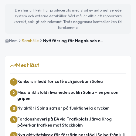
Den här artikeln har producerats med stöd av automatiserade
system och externa datakällor. Vårt mål är alltid att rapportera
korrekt, sakligt och relevant. Trots noggranna kontroller kan fel
förekomma.
Hem
Samhälle
Nytt förslag för Hagalunds centrum och Hagalundsstråket
Mest läst
Konkurs inledd för café och juicebar i Solna
1
Misstänkt stöld i livsmedelsbutik i Solna – en person
2
gripen
Ny aktör i Solna satsar på funktionella drycker
3
Fordonshaveri på E4 vid Trafikplats Järva Krog
4
påverkar trafiken mot Stockholm
Nya aktivitetskrav för försörjningsstöd i Solna från juli
5