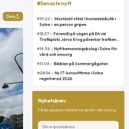
Senaste nytt
Dela
19:22
–
Misstänkt stöld i livsmedelsbutik i
Solna – en person gripen
15:37
–
Föremål på vägen på E4 vid
Trafikplats Järva Krog påverkar trafiken
mot Uppsala
14:36
–
Nytt bemanningsbolag i Solna för
vård och omsorg
11:06
–
Bibblan på Sommargågatan
08:56
–
Ny IT-konsultfirma i Solna
registrerad 2026
Nyhetsbrev
Få de senaste nyheterna direkt i din inkorg.