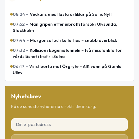
08:24
–
Veckans mest lästa artiklar på SolnaNytt
07:52
–
Man gripen efter inbrottsförsök i Ulvsunda,
Stockholm
07:44
–
Morgonsol och kulturhus – snabb överblick
07:32
–
Kollision i Eugeniatunneln – två misstänkta för
vårdslöshet i trafik i Solna
06:17
–
Vinst borta mot Örgryte – AIK vann på Gamla
Ullevi
Nyhetsbrev
Få de senaste nyheterna direkt i din inkorg.