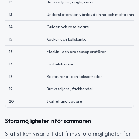
12
Butikssäljare, dagligvaror
13
Undersköterskor, vårdavdelning och mottagning
14
Guider och reseledare
15
Kockar och kallskänkor
16
Maskin- och processoperatörer
17
Lastbilsförare
18
Restaurang- och köksbiträden
19
Butikssäljare, fackhandel
20
Skattehandläggare
Stora möjligheter inför sommaren
Statistiken visar att det finns stora möjligheter för