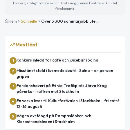
korrekt, sakligt och relevant. Trots noggranna kontroller kan fel
förekomma.
Hem
Samhälle
Över 3 300 sommarjobb ute i Stockholms län – kriminalvårdare vanligast
Mest läst
Konkurs inledd för café och juicebar i Solna
1
Misstänkt stöld i livsmedelsbutik i Solna – en person
2
gripen
Fordonshaveri på E4 vid Trafikplats Järva Krog
3
påverkar trafiken mot Stockholm
En vecka kvar till Kulturfestivalen i Stockholm – fri entré
4
12–16 augusti
Vägen avstängd på Pampaslänken och
5
Klarastrandsleden i Stockholm