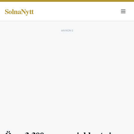
SolnaNytt
ANNONS