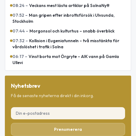
08:24
–
Veckans mest lästa artiklar på SolnaNytt
07:52
–
Man gripen efter inbrottsförsök i Ulvsunda,
Stockholm
07:44
–
Morgonsol och kulturhus – snabb överblick
07:32
–
Kollision i Eugeniatunneln – två misstänkta för
vårdslöshet i trafik i Solna
06:17
–
Vinst borta mot Örgryte – AIK vann på Gamla
Ullevi
Nyhetsbrev
Få de senaste nyheterna direkt i din inkorg.
Prenumerera