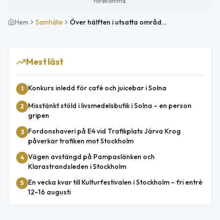
förekomma.
Hem
Samhälle
Över hälften i utsatta områden i Stockholm har funderat på att lämna Sverige
Mest läst
Konkurs inledd för café och juicebar i Solna
1
Misstänkt stöld i livsmedelsbutik i Solna – en person
2
gripen
Fordonshaveri på E4 vid Trafikplats Järva Krog
3
påverkar trafiken mot Stockholm
Vägen avstängd på Pampaslänken och
4
Klarastrandsleden i Stockholm
En vecka kvar till Kulturfestivalen i Stockholm – fri entré
5
12–16 augusti