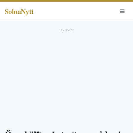
SolnaNytt
ANNONS