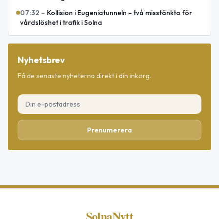
07:32
–
Kollision i Eugeniatunneln – två misstänkta för
vårdslöshet i trafik i Solna
Nyhetsbrev
Få de senaste nyheterna direkt i din inkorg.
Prenumerera
SolnaNytt