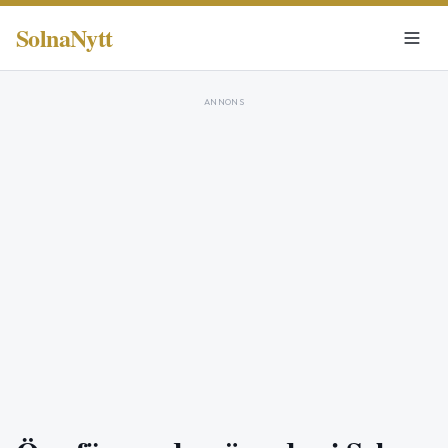
SolnaNytt
ANNONS