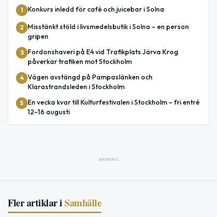
Konkurs inledd för café och juicebar i Solna
1
Misstänkt stöld i livsmedelsbutik i Solna – en person
2
gripen
Fordonshaveri på E4 vid Trafikplats Järva Krog
3
påverkar trafiken mot Stockholm
Vägen avstängd på Pampaslänken och
4
Klarastrandsleden i Stockholm
En vecka kvar till Kulturfestivalen i Stockholm – fri entré
5
12–16 augusti
ANNONS
Fler artiklar i
Samhälle