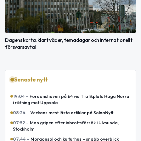
Dagens korta: klart väder, temadagar och internationellt
försvarsavtal
Senaste nytt
19:04
–
Fordonshaveri på E4 vid Trafikplats Haga Norra
i riktning mot Uppsala
08:24
–
Veckans mest lästa artiklar på SolnaNytt
07:52
–
Man gripen efter inbrottsförsök i Ulvsunda,
Stockholm
07:44
–
Morgonsol och kulturhus – snabb överblick