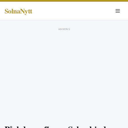
SolnaNytt
ANNONS