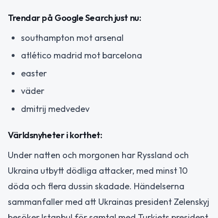
Trendar på Google Search just nu:
southampton mot arsenal
atlético madrid mot barcelona
easter
väder
dmitrij medvedev
Världsnyheter i korthet:
Under natten och morgonen har Ryssland och
Ukraina utbytt dödliga attacker, med minst 10
döda och flera dussin skadade. Händelserna
sammanfaller med att Ukrainas president Zelenskyj
besöker Istanbul för samtal med Turkiets president