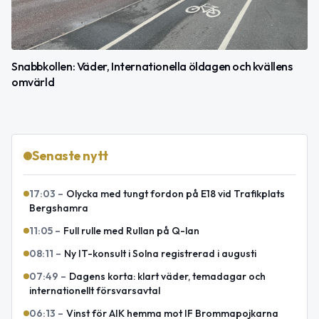
Snabbkollen: Väder, Internationella öldagen och kvällens
omvärld
Senaste nytt
17:03
–
Olycka med tungt fordon på E18 vid Trafikplats
Bergshamra
11:05
–
Full rulle med Rullan på Q-lan
08:11
–
Ny IT-konsult i Solna registrerad i augusti
07:49
–
Dagens korta: klart väder, temadagar och
internationellt försvarsavtal
06:13
–
Vinst för AIK hemma mot IF Brommapojkarna