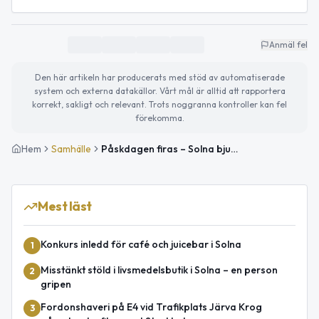
Anmäl fel
Den här artikeln har producerats med stöd av automatiserade
system och externa datakällor. Vårt mål är alltid att rapportera
korrekt, sakligt och relevant. Trots noggranna kontroller kan fel
förekomma.
Hem
Samhälle
Påskdagen firas – Solna bjuder på vårväder och capsning
Mest läst
Konkurs inledd för café och juicebar i Solna
1
Misstänkt stöld i livsmedelsbutik i Solna – en person
2
gripen
Fordonshaveri på E4 vid Trafikplats Järva Krog
3