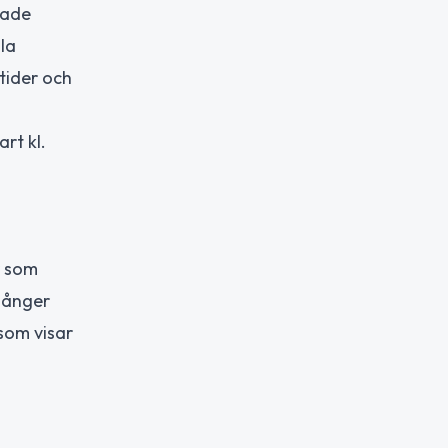
rade
la
tider och
rt kl.
r som
 gånger
som visar