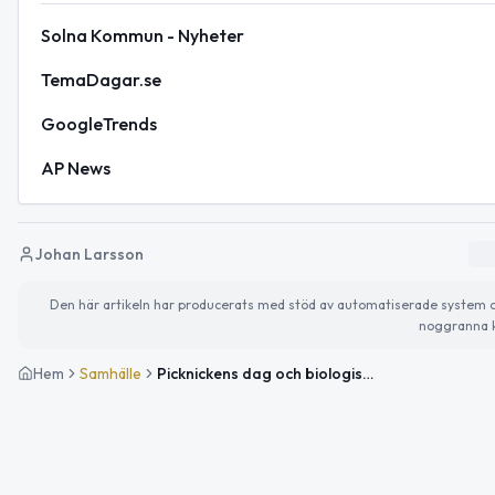
Solna Kommun - Nyheter
TemaDagar.se
GoogleTrends
AP News
Johan Larsson
Den här artikeln har producerats med stöd av automatiserade system och 
noggranna k
Hem
Samhälle
Picknickens dag och biologisk mångfald i fokus – njut av vårvädret!