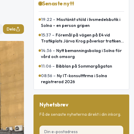
Senaste nytt
19:22
–
Misstänkt stöld i livsmedelsbutik i
Solna – en person gripen
Dela
15:37
–
Föremål på vägen på E4 vid
Trafikplats Järva Krog påverkar trafiken
mot Uppsala
14:36
–
Nytt bemanningsbolag i Solna för
vård och omsorg
11:06
–
Bibblan på Sommargågatan
08:56
–
Ny IT-konsultfirma i Solna
registrerad 2026
Nyhetsbrev
Få de senaste nyheterna direkt i din inkorg.