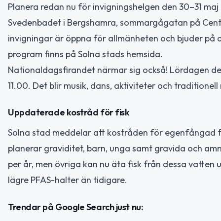
Planera redan nu för invigningshelgen den 30–31 maj
Svedenbadet i Bergshamra, sommargågatan på Centra
invigningar är öppna för allmänheten och bjuder på a
program finns på Solna stads hemsida.
Nationaldagsfirandet närmar sig också! Lördagen den 
11.00. Det blir musik, dans, aktiviteter och traditione
Uppdaterade kostråd för fisk
Solna stad meddelar att kostråden för egenfångad fi
planerar graviditet, barn, unga samt gravida och amm
per år, men övriga kan nu äta fisk från dessa vatten 
lägre PFAS-halter än tidigare.
Trendar på Google Search just nu: