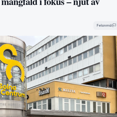
 mångfald i fokus – njut av
Felanmäl