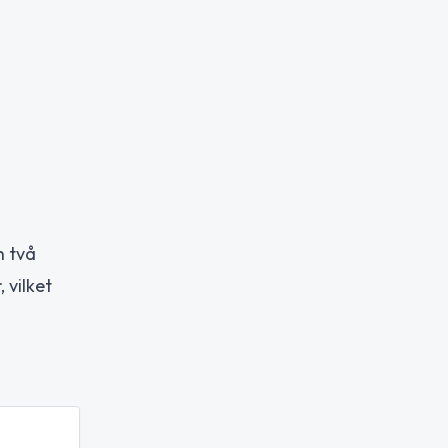
h två
 vilket