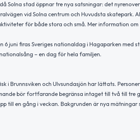
 då Solna stad öppnar tre nya satsningar: det nyrenove
lvägen vid Solna centrum och Huvudsta skatepark. Al
ktiviteter för både stora och små. Mer information om 
6 juni firas Sveriges nationaldag i Hagaparken med sta
ll nationalsång – en dag för hela familjen.
sk i Brunnsviken och Ulvsundasjön har lättats. Persone
ande bör fortfarande begränsa intaget till två till tre
upp till en gång i veckan. Bakgrunden är nya mätningar 