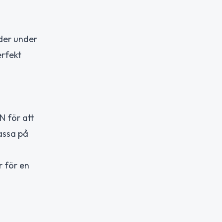
ader under
erfekt
N för att
assa på
r för en