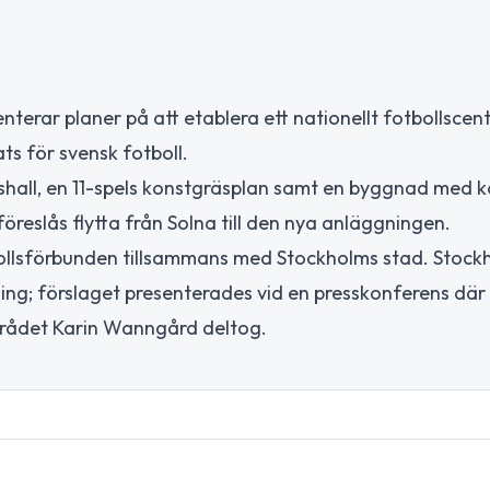
erar planer på att etablera ett nationellt fotbollscente
ats för svensk fotboll.
shall, en 11-spels konstgräsplan samt en byggnad med k
öreslås flytta från Solna till den nya anläggningen.
tbollsförbunden tillsammans med Stockholms stad. Stock
ing; förslaget presenterades vid en presskonferens där
rrådet Karin Wanngård deltog.