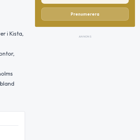
Prenumerera
r i Kista,
ANNONS
ontor,
holms
 bland