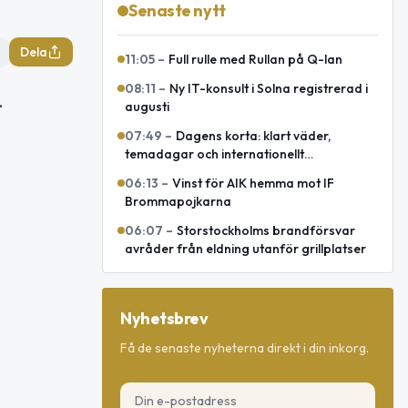
Senaste nytt
Dela
11:05
–
Full rulle med Rullan på Q-lan
08:11
–
Ny IT-konsult i Solna registrerad i
.
augusti
07:49
–
Dagens korta: klart väder,
temadagar och internationellt
försvarsavtal
06:13
–
Vinst för AIK hemma mot IF
Brommapojkarna
06:07
–
Storstockholms brandförsvar
avråder från eldning utanför grillplatser
Nyhetsbrev
Få de senaste nyheterna direkt i din inkorg.