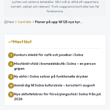
system och externa datakällor. Vårt mål är alltid att rapportera
korrekt, sakligt och relevant. Trots noggranna kontroller kan fel
förekomma.
Hem
Samhälle
Planer på upp till 125 nya hyreslägenheter i Huvudsta
Mest läst
Konkurs inledd för café och juicebar i Solna
1
Misstänkt stöld i livsmedelsbutik i Solna – en person
2
gripen
Ny aktör i Solna satsar på funktionella drycker
3
Anmäl dig till Solna kulturskola – kursstart i augusti
4
Nya aktivitetskrav för försörjningsstöd i Solna från juli
5
2026