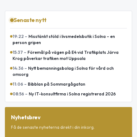
Senaste nytt
19:22
–
Misstänkt stöld i livsmedelsbutik i Solna – en
person gripen
15:37
–
Föremål på vägen på E4 vid Trafikplats Järva
Krog påverkar trafiken mot Uppsala
14:36
–
Nytt bemanningsbolag i Solna för vård och
omsorg
11:06
–
Bibblan på Sommargågatan
08:56
–
Ny IT-konsultfirma i Solna registrerad 2026
Nyhetsbrev
Få de senaste nyheterna direkt i din inkorg.