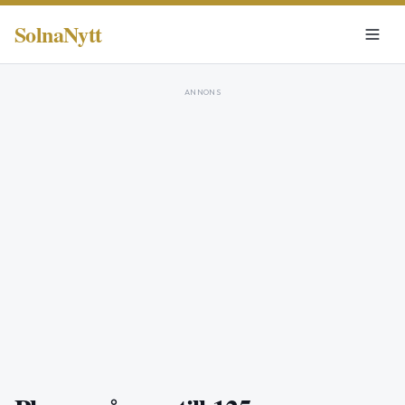
SolnaNytt
ANNONS