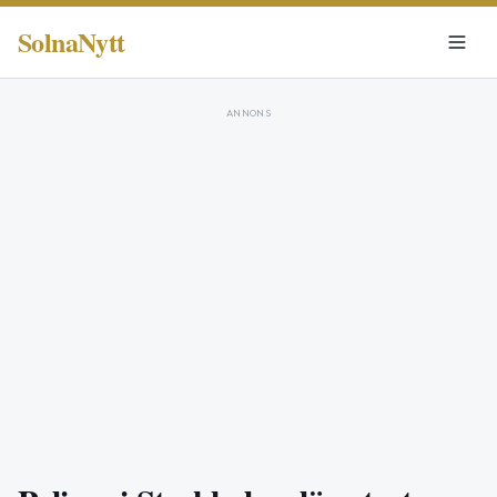
SolnaNytt
ANNONS