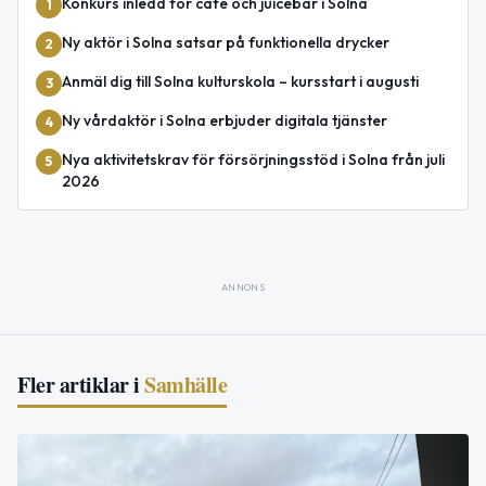
Konkurs inledd för café och juicebar i Solna
1
Ny aktör i Solna satsar på funktionella drycker
2
Anmäl dig till Solna kulturskola – kursstart i augusti
3
Ny vårdaktör i Solna erbjuder digitala tjänster
4
Nya aktivitetskrav för försörjningsstöd i Solna från juli
5
2026
ANNONS
Fler artiklar i
Samhälle