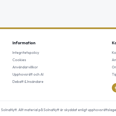
Information
K
Integritetspolicy
Ko
Cookies
An
Användarvillkor
Om
Upphovsrätt och AI
Ti
Debatt & Insändare
©
SolnaNytt
. Allt material på
SolnaNytt
är skyddat enligt upphovsrättslage