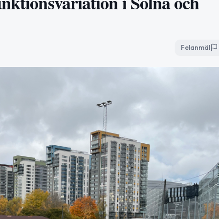
nktionsvariation i Solna och
Felanmäl