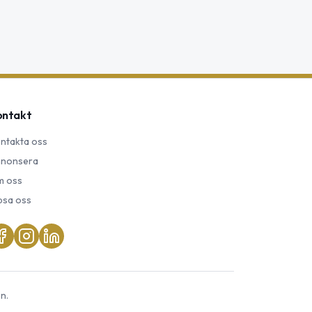
ontakt
ntakta oss
nonsera
 oss
psa oss
n.