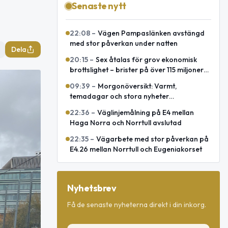
Senaste nytt
22:08
–
Vägen Pampaslänken avstängd
med stor påverkan under natten
Dela
20:15
–
Sex åtalas för grov ekonomisk
brottslighet – brister på över 115 miljoner
kronor
09:39
–
Morgonöversikt: Varmt,
temadagar och stora nyheter
internationellt
22:36
–
Väglinjemålning på E4 mellan
Haga Norra och Norrtull avslutad
22:35
–
Vägarbete med stor påverkan på
E4.26 mellan Norrtull och Eugeniakorset
Nyhetsbrev
Få de senaste nyheterna direkt i din inkorg.