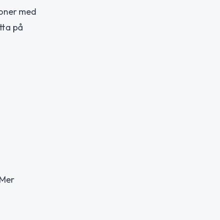
rsoner med
tta på
 Mer