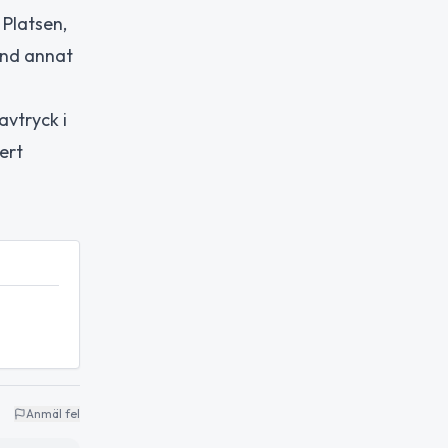
 Platsen,
and annat
vtryck i
ert
Anmäl fel