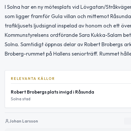
I Solna har en ny mötesplats vid Lövgatan/Stråkvägen 
som ligger framför Gula villan och mittemot Råsunda s
trafikljusets ljudsignal inspelad av honom och ett öv
Kommunstyrelsens ordförande Sara Kukka-Salam beto
Solna. Samtidigt öppnas delar av Robert Brobergs ark
Broberg-rummet på Hallens seniorträff. Rummet håller
RELEVANTA KÄLLOR
Robert Brobergs plats invigd i Råsunda
Solna stad
Johan Larsson