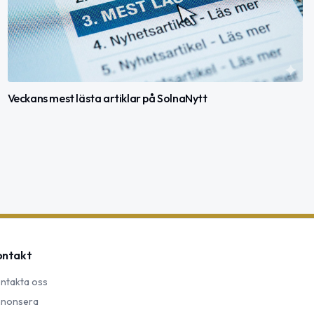
Veckans mest lästa artiklar på SolnaNytt
ontakt
ntakta oss
nonsera