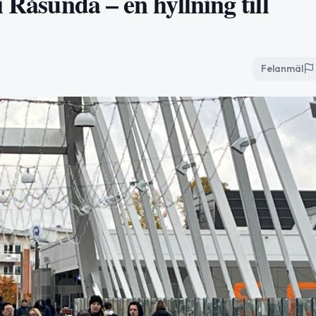
 Råsunda – en hyllning till
Felanmäl