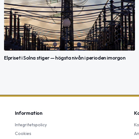
Elpriset i Solna stiger — högsta nivån i perioden imorgon
Information
K
Integritetspolicy
Ko
Cookies
An