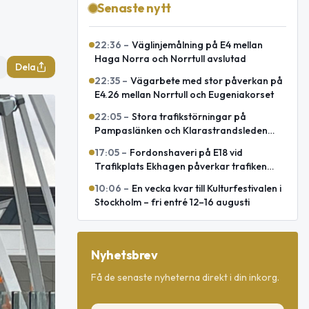
Senaste nytt
22:36
–
Väglinjemålning på E4 mellan
Haga Norra och Norrtull avslutad
Dela
22:35
–
Vägarbete med stor påverkan på
E4.26 mellan Norrtull och Eugeniakorset
22:05
–
Stora trafikstörningar på
Pampaslänken och Klarastrandsleden
under natten
17:05
–
Fordonshaveri på E18 vid
Trafikplats Ekhagen påverkar trafiken
mot Norrtälje
10:06
–
En vecka kvar till Kulturfestivalen i
Stockholm – fri entré 12–16 augusti
Nyhetsbrev
Få de senaste nyheterna direkt i din inkorg.