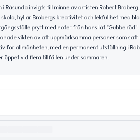
i Råsunda invigts till minne av artisten Robert Broberg.
kola, hyllar Brobergs kreativitet och lekfullhet med bl
ergångsställe prytt med noter från hans låt "Gubbe röd".
nade vikten av att uppmärksamma personer som satt a
iv för allmänheten, med en permanent utställning i Rob
 öppet vid flera tillfällen under sommaren.