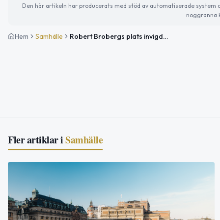
Den här artikeln har producerats med stöd av automatiserade system och 
noggranna k
Hem
Samhälle
Robert Brobergs plats invigd i Råsunda – en hyllning till kreativitet
Fler artiklar i
Samhälle