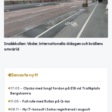
Snabbkollen: Väder, Internationella öldagen och kvällens
omvärld
Senaste nytt
17:03
–
Olycka med tungt fordon på E18 vid Trafikplats
Bergshamra
11:05
–
Full rulle med Rullan på Q-lan
08:11
–
Ny IT-konsult i Solna registrerad i augusti