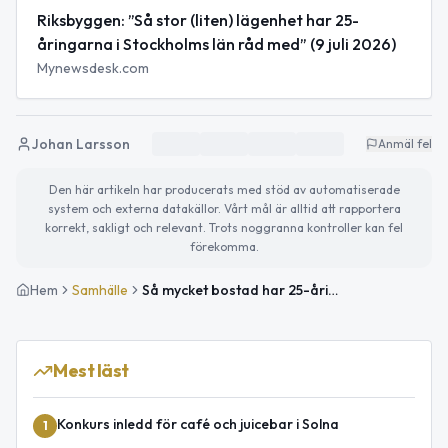
Riksbyggen: ”Så stor (liten) lägenhet har 25-
åringarna i Stockholms län råd med” (9 juli 2026)
Mynewsdesk.com
Johan Larsson
Anmäl fel
Den här artikeln har producerats med stöd av automatiserade
system och externa datakällor. Vårt mål är alltid att rapportera
korrekt, sakligt och relevant. Trots noggranna kontroller kan fel
förekomma.
Hem
Samhälle
Så mycket bostad har 25-åringar råd med i Solna – 2,5 kvadratmeter enligt Riksbyggen
Mest läst
Konkurs inledd för café och juicebar i Solna
1