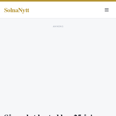
SolnaNytt
ANNONS