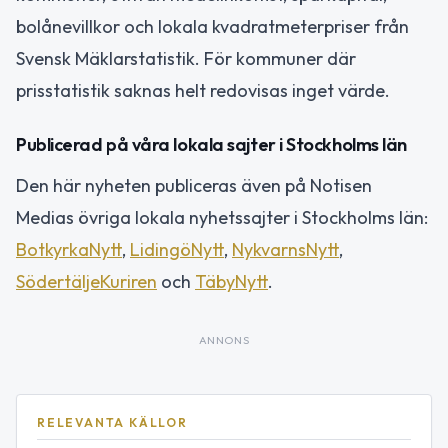
bolånevillkor och lokala kvadratmeterpriser från
Svensk Mäklarstatistik. För kommuner där
prisstatistik saknas helt redovisas inget värde.
Publicerad på våra lokala sajter i Stockholms län
Den här nyheten publiceras även på Notisen
Medias övriga lokala nyhetssajter i Stockholms län:
BotkyrkaNytt
,
LidingöNytt
,
NykvarnsNytt
,
SödertäljeKuriren
och
TäbyNytt
.
ANNONS
RELEVANTA KÄLLOR