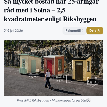
Så mycket bostad har 25-åringar
råd med i Solna – 2,5
kvadratmeter enligt Riksbyggen
9 juli 2026
Felanmäl
Dela
Pressbild: Riksbyggen / Mynewsdesk (pressbild)