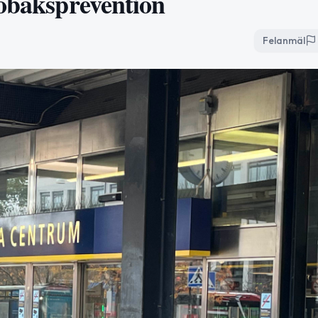
tobaksprevention
Felanmäl