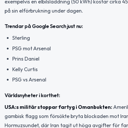
exempelvis en elbilsladdning (50 kWh) kostar cirka
på sin elförbrukning under dagen.
Trendar på Google Search just nu:
Sterling
PSG mot Arsenal
Prins Daniel
Kelly Curtis
PSG vs Arsenal
Världsnyheter i korthet:
USA:s militär stoppar fartyg i Omanbukten:
Amerik
gambisk flagg som försökte bryta blockaden mot Iran
Hormuzsundet, där Iran tagit ut höga avgifter för fa