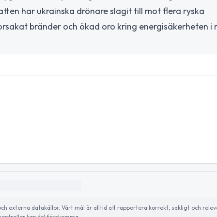
ten har ukrainska drönare slagit till mot flera ryska
t orsakat bränder och ökad oro kring energisäkerheten i 
externa datakällor. Vårt mål är alltid att rapportera korrekt, sakligt och relev
ontroller kan fel förekomma.