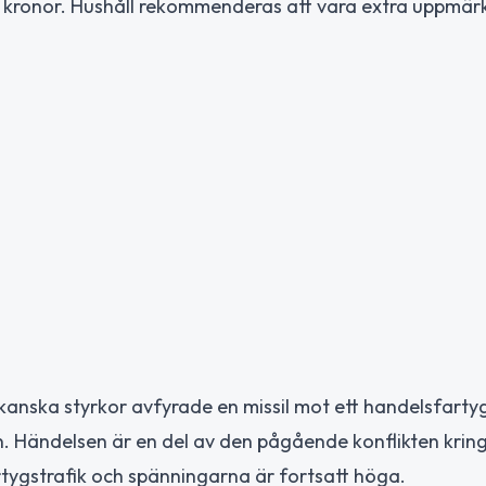
 45 kronor. Hushåll rekommenderas att vara extra uppm
anska styrkor avfyrade en missil mot ett handelsfarty
. Händelsen är en del av den pågående konflikten krin
rtygstrafik och spänningarna är fortsatt höga.