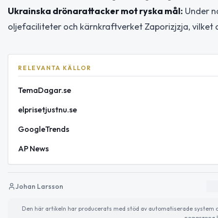
Ukrainska drönarattacker mot ryska mål:
Under nat
oljefaciliteter och kärnkraftverket Zaporizjzja, vilke
RELEVANTA KÄLLOR
TemaDagar.se
elprisetjustnu.se
GoogleTrends
AP News
Johan Larsson
Den här artikeln har producerats med stöd av automatiserade system och 
noggranna k