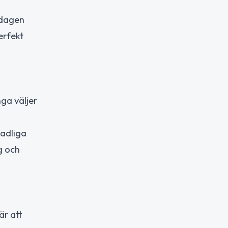
 dagen
erfekt
ga väljer
kadliga
g och
är att