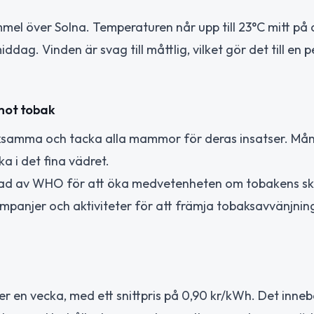
mel över Solna. Temperaturen når upp till 23°C mitt på
ag. Vinden är svag till måttlig, vilket gör det till en p
 mot tobak
märksamma och tacka alla mammor för deras insatser. Mån
a i det fina vädret.
iftad av WHO för att öka medvetenheten om tobakens s
mpanjer och aktiviteter för att främja tobaksavvänjnin
er en vecka, med ett snittpris på 0,90 kr/kWh. Det inneb