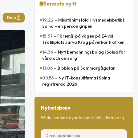
Senaste nytt
Dela
19:22
–
Misstänkt stöld i livsmedelsbutik i
Solna – en person gripen
15:37
–
Föremål på vägen på E4 vid
Trafikplats Järva Krog påverkar trafiken
mot Uppsala
14:36
–
Nytt bemanningsbolag i Solna för
vård och omsorg
11:06
–
Bibblan på Sommargågatan
08:56
–
Ny IT-konsultfirma i Solna
registrerad 2026
Nyhetsbrev
Få de senaste nyheterna direkt i din inkorg.