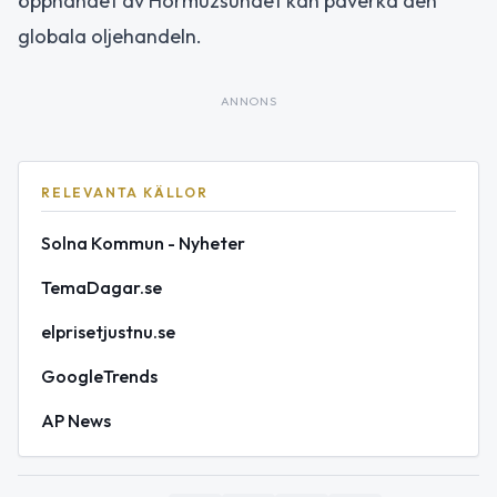
öppnandet av Hormuzsundet kan påverka den
globala oljehandeln.
ANNONS
RELEVANTA KÄLLOR
Solna Kommun - Nyheter
TemaDagar.se
elprisetjustnu.se
GoogleTrends
AP News