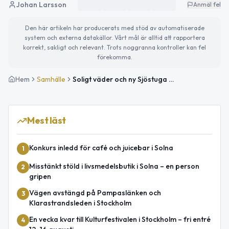
Johan Larsson
Anmäl fel
Den här artikeln har producerats med stöd av automatiserade
system och externa datakällor. Vårt mål är alltid att rapportera
korrekt, sakligt och relevant. Trots noggranna kontroller kan fel
förekomma.
Hem
Samhälle
Soligt väder och ny Sjöstuga planeras vid Brunnsviken
Mest läst
Konkurs inledd för café och juicebar i Solna
1
Misstänkt stöld i livsmedelsbutik i Solna – en person
2
gripen
Vägen avstängd på Pampaslänken och
3
Klarastrandsleden i Stockholm
En vecka kvar till Kulturfestivalen i Stockholm – fri entré
4