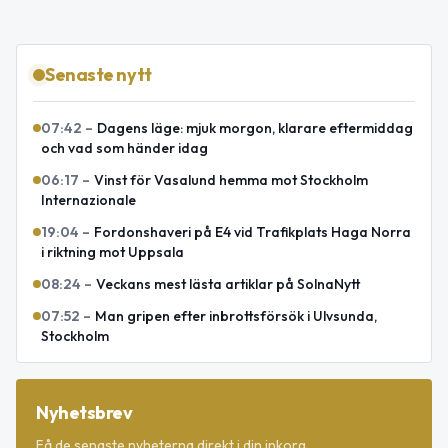
Senaste nytt
07:42
–
Dagens läge: mjuk morgon, klarare eftermiddag
och vad som händer idag
06:17
–
Vinst för Vasalund hemma mot Stockholm
Internazionale
19:04
–
Fordonshaveri på E4 vid Trafikplats Haga Norra
i riktning mot Uppsala
08:24
–
Veckans mest lästa artiklar på SolnaNytt
07:52
–
Man gripen efter inbrottsförsök i Ulvsunda,
Stockholm
Nyhetsbrev
Få de senaste nyheterna direkt i din inkorg.