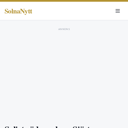
SolnaNytt
ANNONS