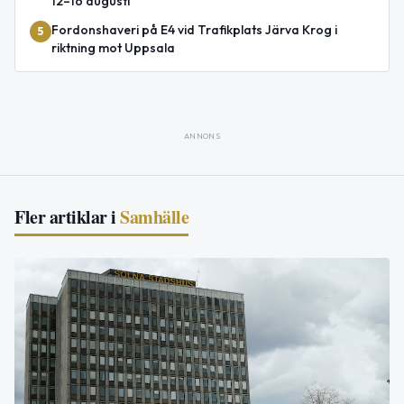
12–16 augusti
Fordonshaveri på E4 vid Trafikplats Järva Krog i
5
riktning mot Uppsala
ANNONS
Fler artiklar i
Samhälle