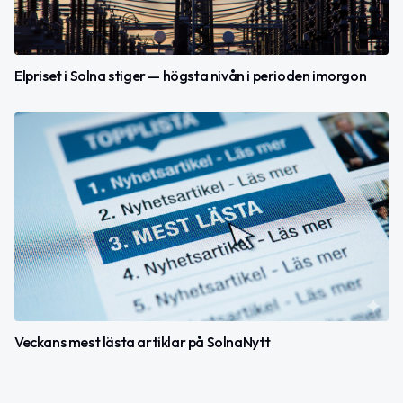
Elpriset i Solna stiger — högsta nivån i perioden imorgon
Veckans mest lästa artiklar på SolnaNytt