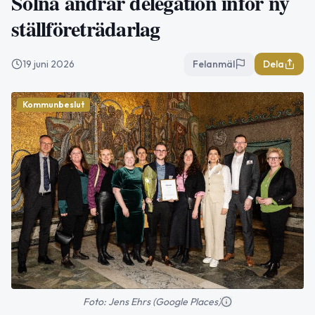
Solna ändrar delegation inför ny
ställföreträdarlag
19 juni 2026
Felanmäl
Dela
Kommunbeslut
Foto: Jens Ehrs (Google Places)