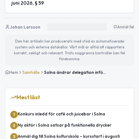
juni 2026, § 59
Johan Larsson
Anmäl fel
Den här artikeln har producerats med stöd av automatiserade
system och externa datakällor. Vårt mål är alltid att rapportera
korrekt, sakligt och relevant. Trots noggranna kontroller kan fel
förekomma.
Hem
Samhälle
Solna ändrar delegation inför ny ställföreträdarlag
Mest läst
Konkurs inledd för café och juicebar i Solna
1
Ny aktör i Solna satsar på funktionella drycker
2
Anmäl dig till Solna kulturskola – kursstart i augusti
3