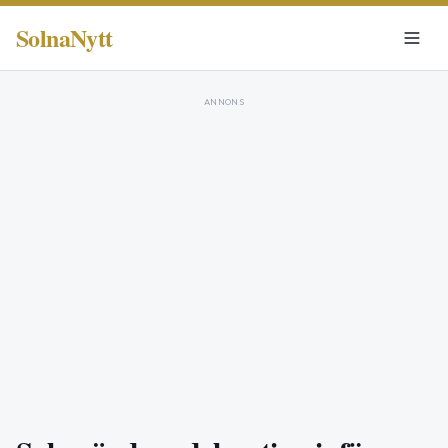
SolnaNytt
ANNONS