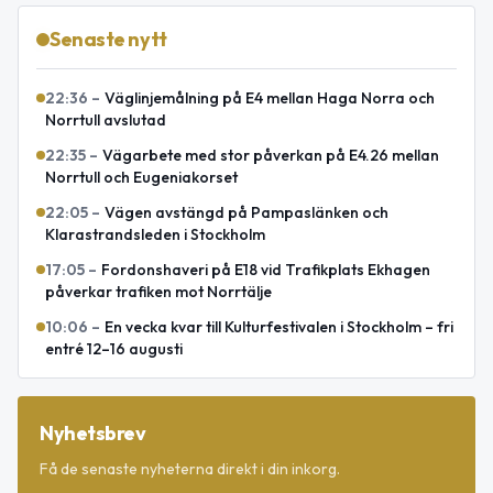
Senaste nytt
22:36
–
Väglinjemålning på E4 mellan Haga Norra och
Norrtull avslutad
22:35
–
Vägarbete med stor påverkan på E4.26 mellan
Norrtull och Eugeniakorset
22:05
–
Vägen avstängd på Pampaslänken och
Klarastrandsleden i Stockholm
17:05
–
Fordonshaveri på E18 vid Trafikplats Ekhagen
påverkar trafiken mot Norrtälje
10:06
–
En vecka kvar till Kulturfestivalen i Stockholm – fri
entré 12–16 augusti
Nyhetsbrev
Få de senaste nyheterna direkt i din inkorg.