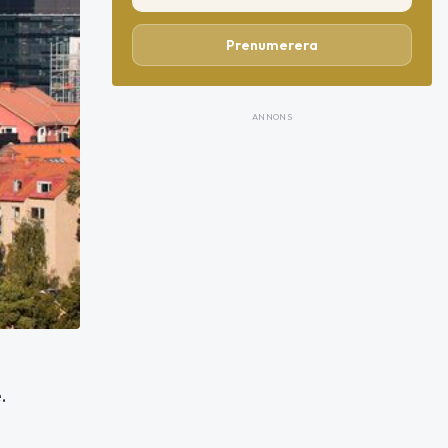
Prenumerera
ANNONS
.