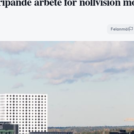
ipande arbete för nollvision m
Felanmäl