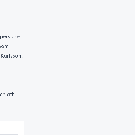
e personer
inom
Karlsson,
ch att