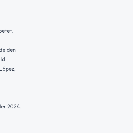
betet,
åde den
åld
 López,
der 2024.