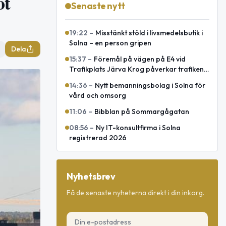
ot
Senaste nytt
19:22
–
Misstänkt stöld i livsmedelsbutik i
Solna – en person gripen
Dela
15:37
–
Föremål på vägen på E4 vid
Trafikplats Järva Krog påverkar trafiken
mot Uppsala
14:36
–
Nytt bemanningsbolag i Solna för
vård och omsorg
11:06
–
Bibblan på Sommargågatan
08:56
–
Ny IT-konsultfirma i Solna
registrerad 2026
Nyhetsbrev
Få de senaste nyheterna direkt i din inkorg.