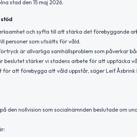
olna stad den 15 maj 2026.
 stöd
erksamhet och syfta till att stärka det förebyggande ar
ll personer som utsätts för våld.
h förtryck är allvarliga samhällsproblem som påverkar b
r beslutet stärker vi stadens arbete för att upptäcka v
för att förebygga att våld uppstår, säger Leif Åsbrink
 på den nollvision som socialnämnden beslutade om un
r: