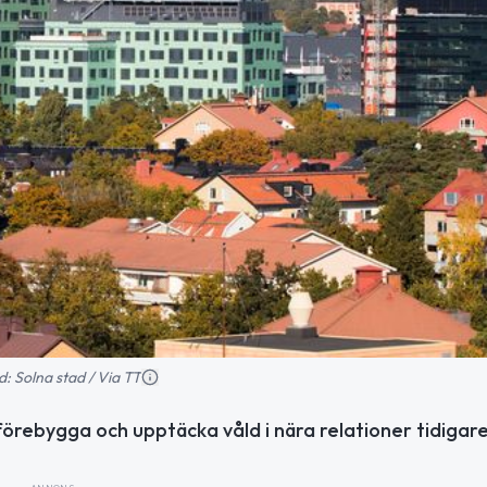
d: Solna stad / Via TT
örebygga och upptäcka våld i nära relationer tidigare