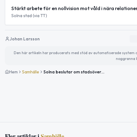
Stärkt arbete för en nollvision mot våld i nära relatione
Solna stad (via TT)
Johan Larsson
Den här artikeln har producerats med stöd av automatiserade system och 
noggranna k
Hem
Samhälle
Solna beslutar om stadsövergripande arbete för nollvision mot våld i nära relationer
Fler artiklar i
Samhälle