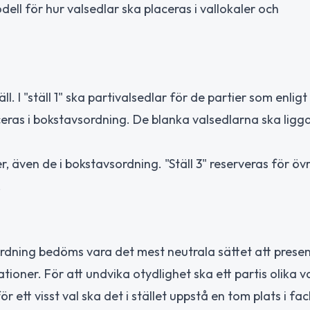
ll för hur valsedlar ska placeras i vallokaler och
l. I "ställ 1" ska partivalsedlar för de partier som enligt
ceras i bokstavsordning. De blanka valsedlarna ska ligg
, även de i bokstavsordning. "Ställ 3" reserveras för öv
.
rdning bedöms vara det mest neutrala sättet att prese
oner. För att undvika otydlighet ska ett partis olika v
 ett visst val ska det i stället uppstå en tom plats i fac