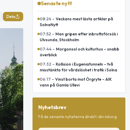
Senaste nytt
Dela
08:24
–
Veckans mest lästa artiklar på
SolnaNytt
07:52
–
Man gripen efter inbrottsförsök i
Ulvsunda, Stockholm
07:44
–
Morgonsol och kulturhus – snabb
överblick
07:32
–
Kollision i Eugeniatunneln – två
misstänkta för vårdslöshet i trafik i Solna
06:17
–
Vinst borta mot Örgryte – AIK
vann på Gamla Ullevi
Nyhetsbrev
Få de senaste nyheterna direkt i din inkorg.