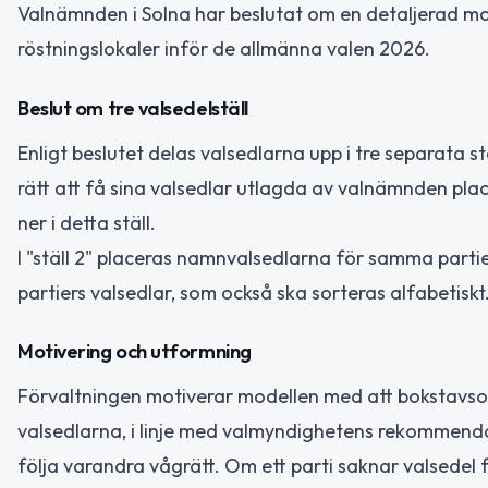
Valnämnden i Solna har beslutat om en detaljerad mode
röstningslokaler inför de allmänna valen 2026.
Beslut om tre valsedelställ
Enligt beslutet delas valsedlarna upp i tre separata stäl
rätt att få sina valsedlar utlagda av valnämnden pla
ner i detta ställ.
I "ställ 2" placeras namnvalsedlarna för samma partier
partiers valsedlar, som också ska sorteras alfabetiskt
Motivering och utformning
Förvaltningen motiverar modellen med att bokstavso
valsedlarna, i linje med valmyndighetens rekommendati
följa varandra vågrätt. Om ett parti saknar valsedel för