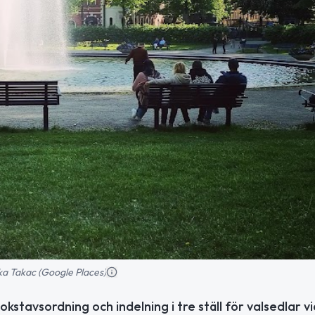
ka Takac (Google Places)
kstavsordning och indelning i tre ställ för valsedlar v