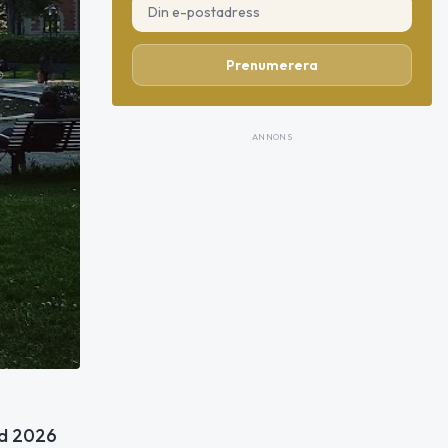
Prenumerera
ANNONS
id 2026