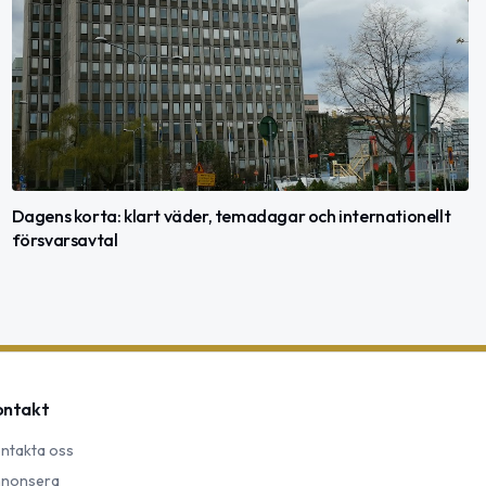
Dagens korta: klart väder, temadagar och internationellt
försvarsavtal
ontakt
ntakta oss
nonsera