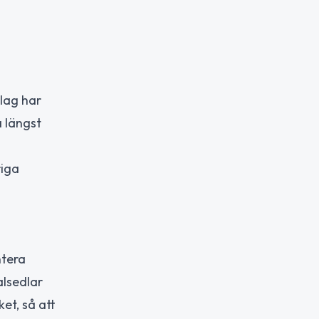
 lag har
a längst
riga
ntera
alsedlar
ket, så att