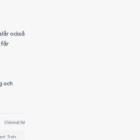
slår också
 får
ig och
Anmäl fel
ant. Trots