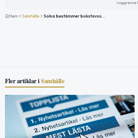
noggranna k
Hem
Samhälle
Solna bestämmer bokstavsordning för valsedlar 2026
Fler artiklar i
Samhälle