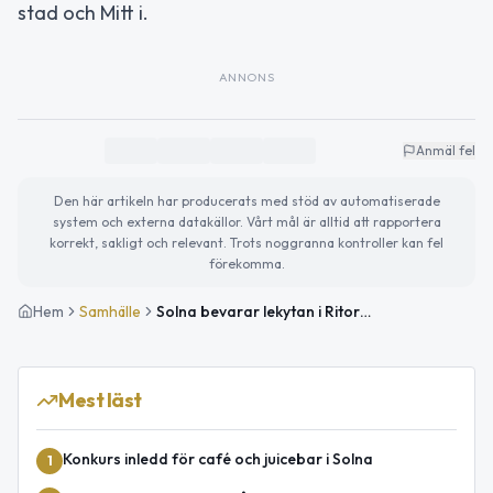
stad och Mitt i.
ANNONS
Anmäl fel
Den här artikeln har producerats med stöd av automatiserade
system och externa datakällor. Vårt mål är alltid att rapportera
korrekt, sakligt och relevant. Trots noggranna kontroller kan fel
förekomma.
Hem
Samhälle
Solna bevarar lekytan i Ritorp och minskar antalet bostäder
Mest läst
Konkurs inledd för café och juicebar i Solna
1