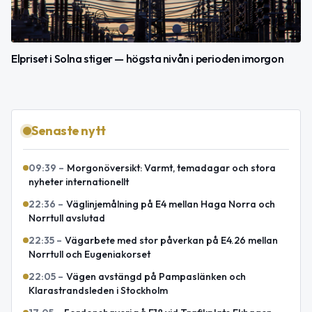
Elpriset i Solna stiger — högsta nivån i perioden imorgon
Senaste nytt
09:39
–
Morgonöversikt: Varmt, temadagar och stora
nyheter internationellt
22:36
–
Väglinjemålning på E4 mellan Haga Norra och
Norrtull avslutad
22:35
–
Vägarbete med stor påverkan på E4.26 mellan
Norrtull och Eugeniakorset
22:05
–
Vägen avstängd på Pampaslänken och
Klarastrandsleden i Stockholm