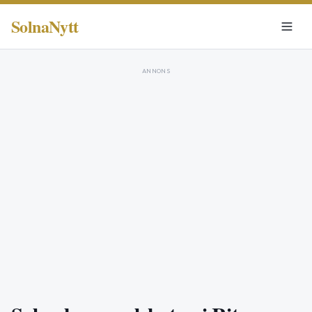
SolnaNytt
ANNONS