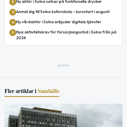
Ny aktör i Solna satsar på funktionella drycker
2
Anmäl dig till Solna kulturskola – kursstart i augusti
3
Ny vårdaktör i Solna erbjuder digitala tjänster
4
Nya aktivitetskrav för försörjningsstöd i Solna från juli
5
2026
ANNONS
Fler artiklar i
Samhälle