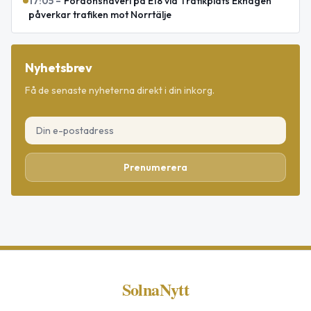
17:05
–
Fordonshaveri på E18 vid Trafikplats Ekhagen
påverkar trafiken mot Norrtälje
Nyhetsbrev
Få de senaste nyheterna direkt i din inkorg.
Prenumerera
SolnaNytt