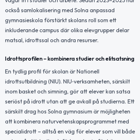
vägar in i studier och arbete. Sedan 2023–2025 har
också samlokalisering med Solna anpassad
gymnasieskola förstärkt skolans roll som ett
inkluderande campus där olika elevgrupper delar
matsal, idrottssal och andra resurser.
Idrottsprofilen – kombinera studier och elitsatsning
En tydlig profil för skolan är Nationell
idrottsutbildning (NIU). NIU‑verksamheten, särskilt
inom basket och simning, gör att elever kan satsa
seriöst på idrott utan att ge avkall på studierna. Ett
särskilt drag hos Solna gymnasium är möjligheten
att kombinera naturvetenskapsprogrammet med
specialidrott – alltså en väg för elever som vill både