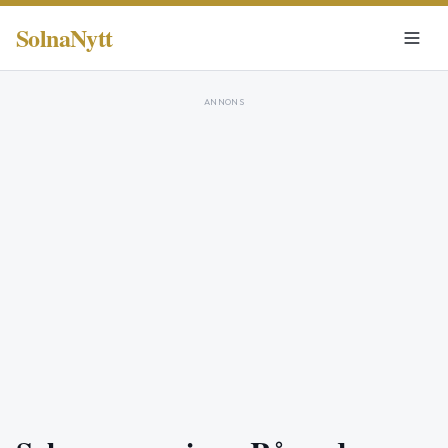
SolnaNytt
ANNONS