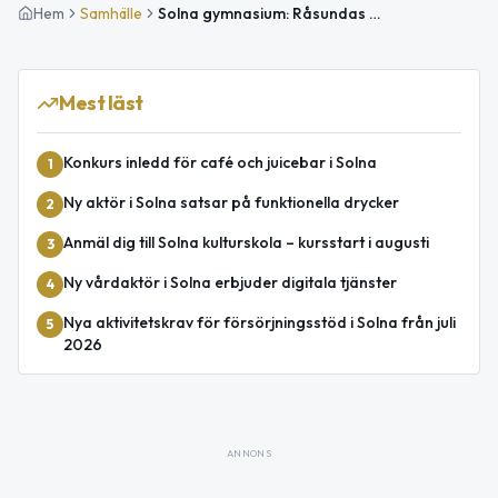
Hem
Samhälle
Solna gymnasium: Råsundas egen plats för studier, idrott och inkludering
Mest läst
Konkurs inledd för café och juicebar i Solna
1
Ny aktör i Solna satsar på funktionella drycker
2
Anmäl dig till Solna kulturskola – kursstart i augusti
3
Ny vårdaktör i Solna erbjuder digitala tjänster
4
Nya aktivitetskrav för försörjningsstöd i Solna från juli
5
2026
ANNONS