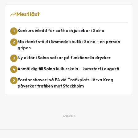
Mest läst
Konkurs inledd för café och juicebar i Solna
1
Misstänkt stöld i livsmedelsbutik i Solna – en person
2
gripen
Ny aktör i Solna satsar på funktionella drycker
3
Anmäl dig till Solna kulturskola – kursstart i augusti
4
Fordonshaveri på E4 vid Trafikplats Järva Krog
5
påverkar trafiken mot Stockholm
ANNONS