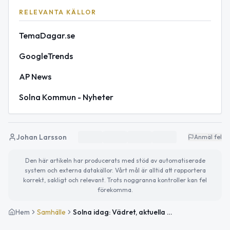
RELEVANTA KÄLLOR
TemaDagar.se
GoogleTrends
AP News
Solna Kommun - Nyheter
Johan Larsson
Anmäl fel
Den här artikeln har producerats med stöd av automatiserade
system och externa datakällor. Vårt mål är alltid att rapportera
korrekt, sakligt och relevant. Trots noggranna kontroller kan fel
förekomma.
Hem
Samhälle
Solna idag: Vädret, aktuella dagar och vad som trendar