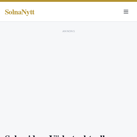
SolnaNytt
ANNONS