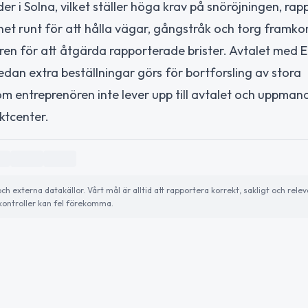
er i Solna, vilket ställer höga krav på snöröjningen, rap
et runt för att hålla vägar, gångstråk och torg framko
ren för att åtgärda rapporterade brister. Avtalet med 
dan extra beställningar görs för bortforsling av stora
m entreprenören inte lever upp till avtalet och uppman
ktcenter.
externa datakällor. Vårt mål är alltid att rapportera korrekt, sakligt och relev
ontroller kan fel förekomma.