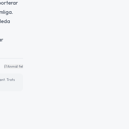
porterar
mliga.
Eleda
ar
Anmäl fel
ant. Trots