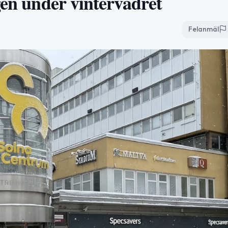
gen under vintervädret
Felanmäl