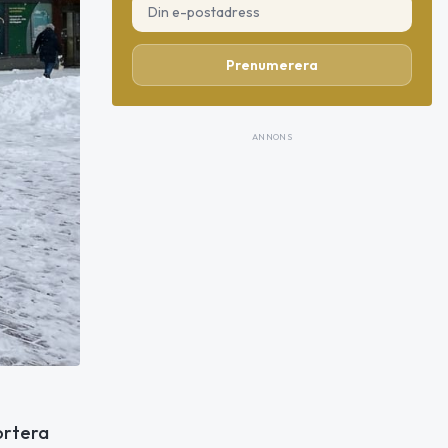
Prenumerera
ANNONS
ortera