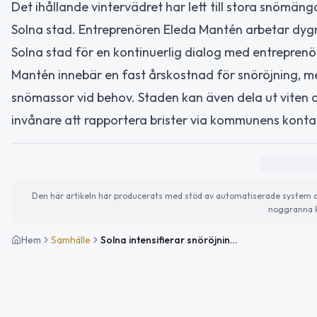
Det ihållande vintervädret har lett till stora snömängd
Solna stad. Entreprenören Eleda Mantén arbetar dygn
Solna stad för en kontinuerlig dialog med entreprenö
Mantén innebär en fast årskostnad för snöröjning, me
snömassor vid behov. Staden kan även dela ut viten o
invånare att rapportera brister via kommunens konta
Den här artikeln har producerats med stöd av automatiserade system och 
noggranna k
Hem
Samhälle
Solna intensifierar snöröjningen under vintervädret