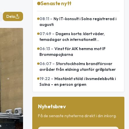
Senaste nytt
Dela
08:11
–
Ny IT-konsult i Solna registrerad i
augusti
07:49
–
Dagens korta: klart väder,
temadagar och internationellt
försvarsavtal
06:13
–
Vinst för AIK hemma mot IF
Brommapojkarna
06:07
–
Storstockholms brandförsvar
avråder från eldning utanför grillplatser
19:22
–
Misstänkt stöld i livsmedelsbutik i
Solna – en person gripen
Nyhetsbrev
Få de senaste nyheterna direkt i din inkorg.