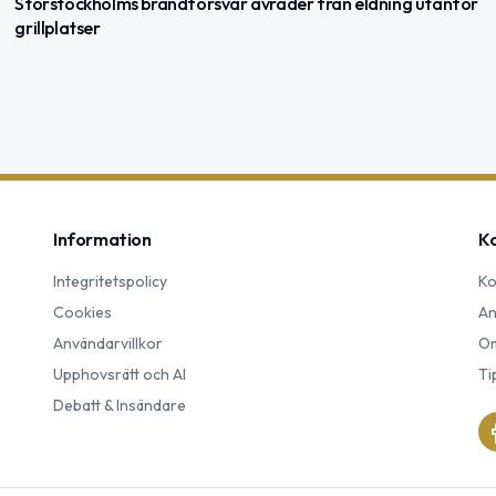
Storstockholms brandförsvar avråder från eldning utanför
grillplatser
Information
K
Integritetspolicy
Ko
Cookies
An
Användarvillkor
Om
Upphovsrätt och AI
Ti
Debatt & Insändare