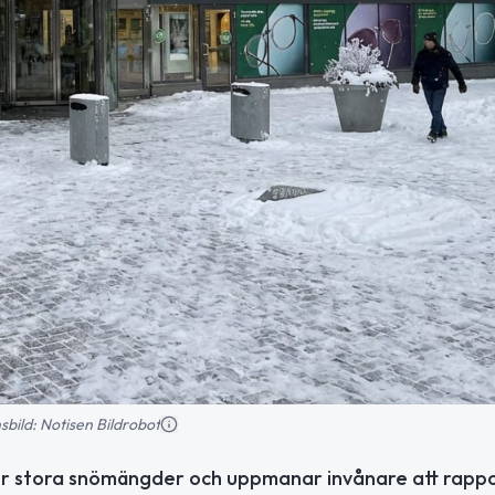
nsbild: Notisen Bildrobot
fter stora snömängder och uppmanar invånare att rapp