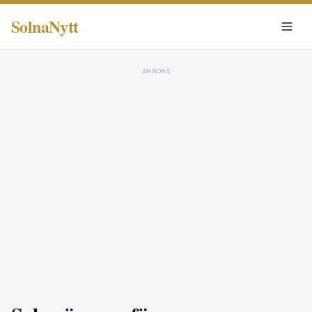
SolnaNytt
ANNONS