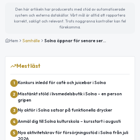
Den här artikeln har producerats med stöd av automatiserade
system och externa datakällor. Vårt mål är alltid att rapportera
korrekt, sakligt och relevant. Trots noggranna kontroller kan fel
förekomma.
Hem
Samhälle
Solna öppnar för senare serveringstider under VM 2026
Mest läst
Konkurs inledd för café och juicebar i Solna
1
Misstänkt stöld i livsmedelsbutik i Solna – en person
2
gripen
Ny aktör i Solna satsar på funktionella drycker
3
Anmäl dig till Solna kulturskola – kursstart i augusti
4
Nya aktivitetskrav för försörjningsstöd i Solna från juli
5
2026