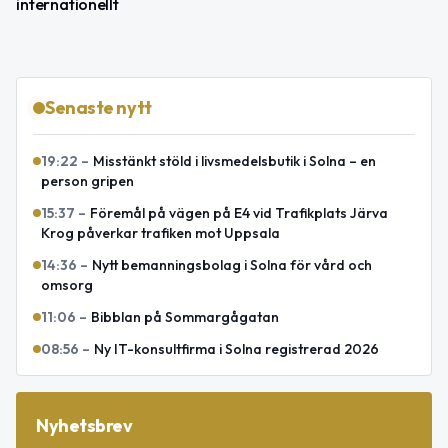
internationellt
Senaste nytt
19:22
–
Misstänkt stöld i livsmedelsbutik i Solna – en
person gripen
15:37
–
Föremål på vägen på E4 vid Trafikplats Järva
Krog påverkar trafiken mot Uppsala
14:36
–
Nytt bemanningsbolag i Solna för vård och
omsorg
11:06
–
Bibblan på Sommargågatan
08:56
–
Ny IT-konsultfirma i Solna registrerad 2026
Nyhetsbrev