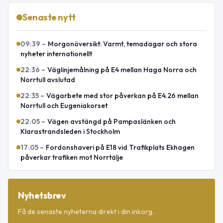
Senaste nytt
09:39
–
Morgonöversikt: Varmt, temadagar och stora
nyheter internationellt
22:36
–
Väglinjemålning på E4 mellan Haga Norra och
Norrtull avslutad
22:35
–
Vägarbete med stor påverkan på E4.26 mellan
Norrtull och Eugeniakorset
22:05
–
Vägen avstängd på Pampaslänken och
Klarastrandsleden i Stockholm
17:05
–
Fordonshaveri på E18 vid Trafikplats Ekhagen
påverkar trafiken mot Norrtälje
Nyhetsbrev
Få de senaste nyheterna direkt i din inkorg.