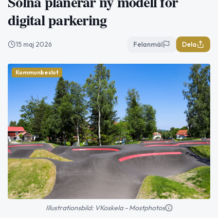
Solna planerar ny modell för
digital parkering
15 maj 2026
Felanmäl
Dela
Kommunbeslut
Illustrationsbild: VKoskela - Mostphotos