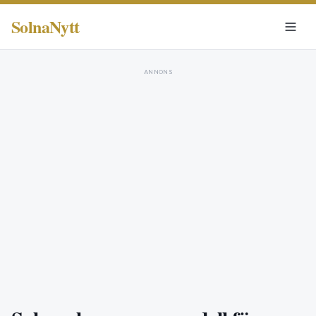
SolnaNytt
ANNONS