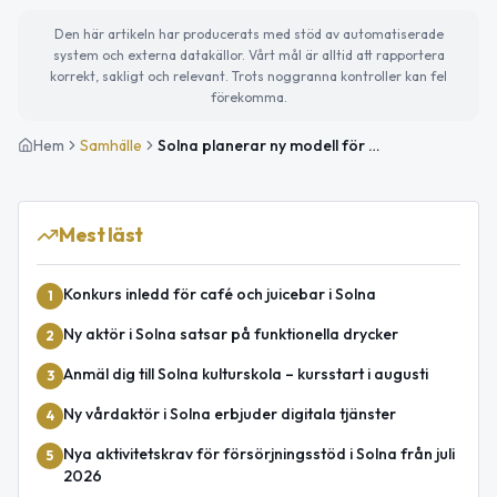
Den här artikeln har producerats med stöd av automatiserade
system och externa datakällor. Vårt mål är alltid att rapportera
korrekt, sakligt och relevant. Trots noggranna kontroller kan fel
förekomma.
Hem
Samhälle
Solna planerar ny modell för digital parkering
Mest läst
Konkurs inledd för café och juicebar i Solna
1
Ny aktör i Solna satsar på funktionella drycker
2
Anmäl dig till Solna kulturskola – kursstart i augusti
3
Ny vårdaktör i Solna erbjuder digitala tjänster
4
Nya aktivitetskrav för försörjningsstöd i Solna från juli
5
2026