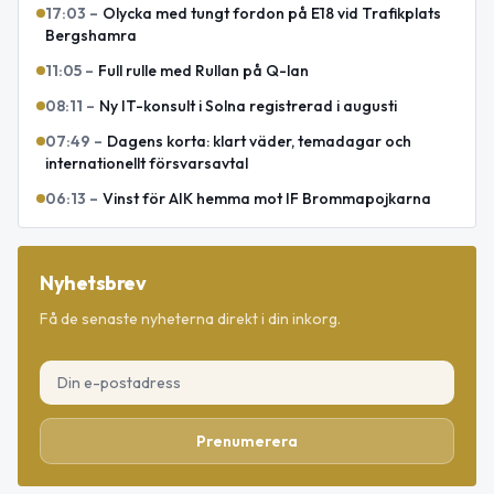
17:03
–
Olycka med tungt fordon på E18 vid Trafikplats
Bergshamra
11:05
–
Full rulle med Rullan på Q-lan
08:11
–
Ny IT-konsult i Solna registrerad i augusti
07:49
–
Dagens korta: klart väder, temadagar och
internationellt försvarsavtal
06:13
–
Vinst för AIK hemma mot IF Brommapojkarna
Nyhetsbrev
Få de senaste nyheterna direkt i din inkorg.
Prenumerera