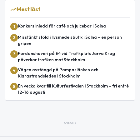
Mest läst
Konkurs inledd för café och juicebar i Solna
1
Misstänkt stöld i livsmedelsbutik i Solna – en person
2
gripen
Fordonshaveri på E4 vid Trafikplats Järva Krog
3
påverkar trafiken mot Stockholm
Vägen avstängd på Pampaslänken och
4
Klarastrandsleden i Stockholm
En vecka kvar till Kulturfestivalen i Stockholm – fri entré
5
12–16 augusti
ANNONS