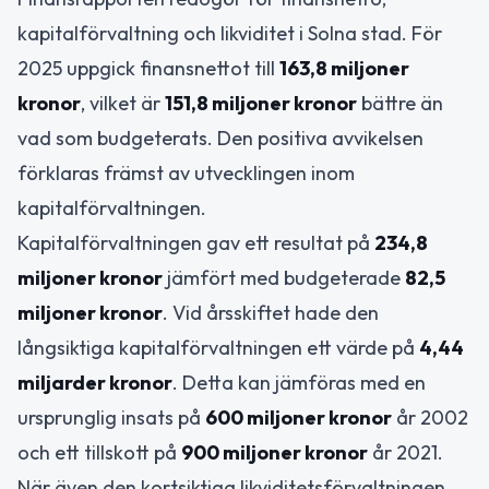
kapitalförvaltning och likviditet i Solna stad. För
2025 uppgick finansnettot till
163,8 miljoner
kronor
, vilket är
151,8 miljoner kronor
bättre än
vad som budgeterats. Den positiva avvikelsen
förklaras främst av utvecklingen inom
kapitalförvaltningen.
Kapitalförvaltningen gav ett resultat på
234,8
miljoner kronor
jämfört med budgeterade
82,5
miljoner kronor
. Vid årsskiftet hade den
långsiktiga kapitalförvaltningen ett värde på
4,44
miljarder kronor
. Detta kan jämföras med en
ursprunglig insats på
600 miljoner kronor
år 2002
och ett tillskott på
900 miljoner kronor
år 2021.
När även den kortsiktiga likviditetsförvaltningen