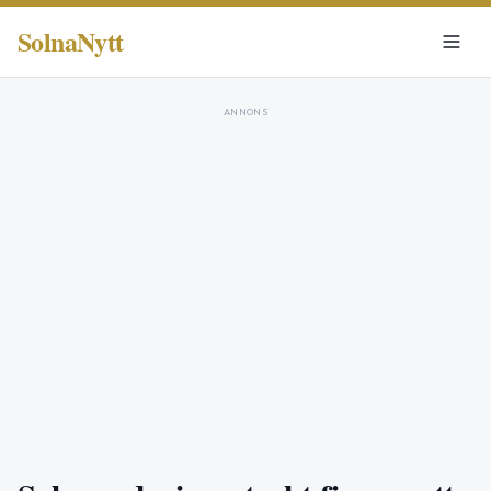
SolnaNytt
ANNONS